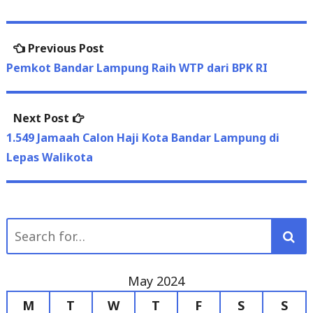
Previous
Previous Post
navigation
post:
Pemkot Bandar Lampung Raih WTP dari BPK RI
Next
Next Post
post:
1.549 Jamaah Calon Haji Kota Bandar Lampung di
Lepas Walikota
Search
for:
May 2024
M
T
W
T
F
S
S
1
2
3
4
5