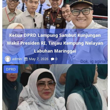
Ketua DPRD Lampung Sambut Kunjungan
Wakil Presiden RI, Tinjau Kampung Nelayan
Labuhan Maringgai
admin
May 7, 2026
0
DPRD
DPRD Lampung Dukung Penguatan Ekonomi