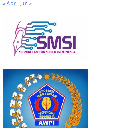
« Apr
Jun »