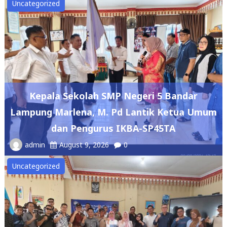
Uncategorized
Kepala Sekolah SMP Negeri 5 Bandar
Lampung Marlena, M. Pd Lantik Ketua Umum
dan Pengurus IKBA-SP45TA
admin
August 9, 2026
0
Uncategorized