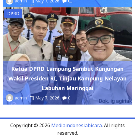
admin
May 7, 2026
0
DPRD
Ketua DPRD Lampung Sambut Kunjungan
Wakil Presiden RI, Tinjau Kampung Nelayan
Labuhan Maringgai
admin
May 7, 2026
0
Copyright © 2026
Mediaindonesiabicara
. All rights
reserved.