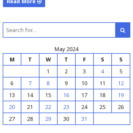
Read More
"Tumbuhkan
UMKM,
Search
Wali
for:
Kota
Meresmikan
May 2024
Pasar
M
T
W
T
F
S
S
Raya
Lebak
1
2
3
4
5
Budi
6
7
8
9
10
11
12
Di
Bandar
13
14
15
16
17
18
19
Lampung"
20
21
22
23
24
25
26
27
28
29
30
31