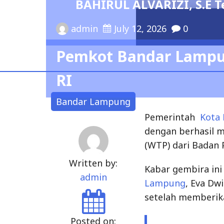
BAHIRUL ALVARIZI, S.E Terpili
admin
July 12, 2026
0
Pemkot Bandar Lampu
RI
Bandar Lampung
Pemerintah
Kota
dengan berhasil m
(WTP) dari Badan 
Written by:
Kabar gembira ini
admin
Lampung
, Eva Dw
setelah memberik
Posted on: