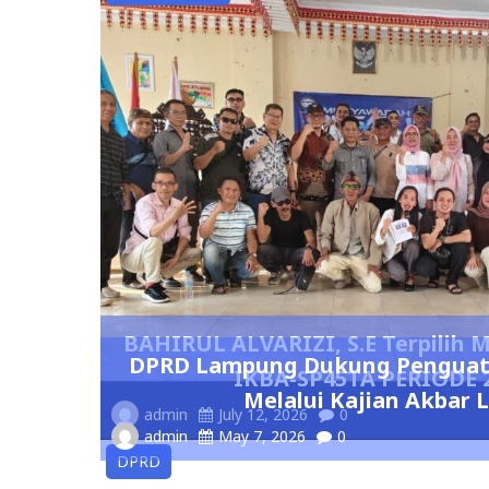
BAHIRUL ALVARIZI, S.E Terpilih
DPRD Lampung Dukung Penguata
IKBA-SP45TA PERIODE 2
Melalui Kajian Akbar 
admin
July 12, 2026
0
admin
May 7, 2026
0
DPRD