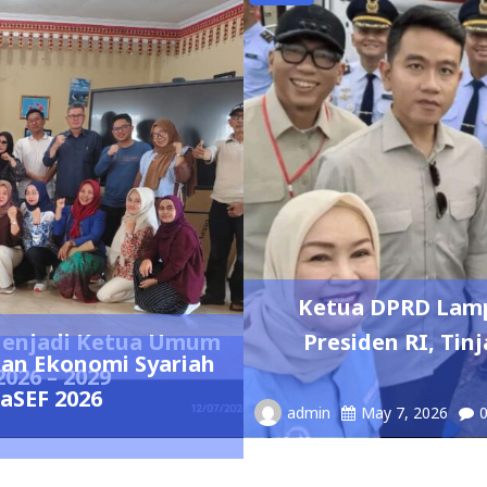
Ketua DPRD Lam
 Menjadi Ketua Umum
Presiden RI, Ti
n Ekonomi Syariah
026 – 2029
LaSEF 2026
admin
May 7, 2026