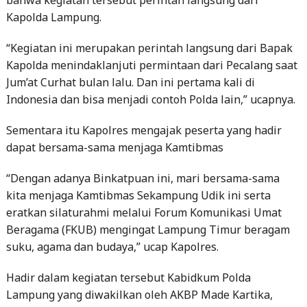
“Kegiatan ini merupakan perintah langsung dari Bapak
Kapolda menindaklanjuti permintaan dari Pecalang saat
Jum’at Curhat bulan lalu. Dan ini pertama kali di
Indonesia dan bisa menjadi contoh Polda lain,” ucapnya.
Sementara itu Kapolres mengajak peserta yang hadir
dapat bersama-sama menjaga Kamtibmas
“Dengan adanya Binkatpuan ini, mari bersama-sama
kita menjaga Kamtibmas Sekampung Udik ini serta
eratkan silaturahmi melalui Forum Komunikasi Umat
Beragama (FKUB) mengingat Lampung Timur beragam
suku, agama dan budaya,” ucap Kapolres.
Hadir dalam kegiatan tersebut Kabidkum Polda
Lampung yang diwakilkan oleh AKBP Made Kartika,
Kasubdit Satpam Polsus AKBP Feri Wanto, Anggota
DPRD Provinsi Lampung Ketut Erawan, Gadik Kompol
Dwi Toni beserta tim, Kasat Binmas AKP Suryadinata,