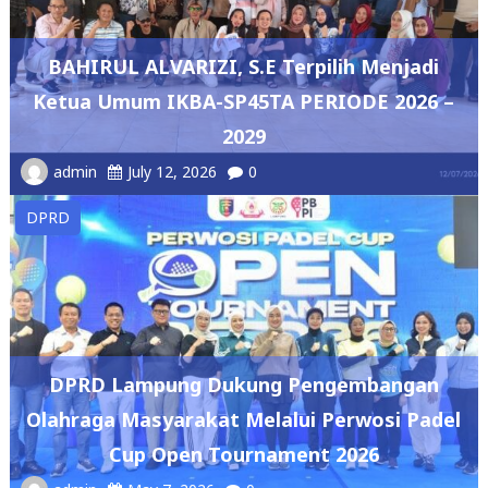
BAHIRUL ALVARIZI, S.E Terpilih Menjadi
Ketua Umum IKBA-SP45TA PERIODE 2026 –
2029
admin
July 12, 2026
0
DPRD
DPRD Lampung Dukung Pengembangan
Olahraga Masyarakat Melalui Perwosi Padel
Cup Open Tournament 2026
admin
May 7, 2026
0
DPRD