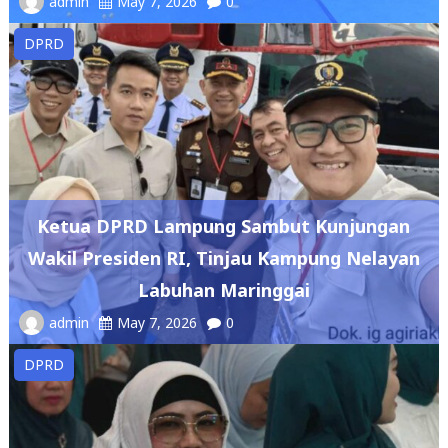
Ketua DPRD Lampung Sambut Kunjungan
Wakil Presiden RI, Tinjau Kampung Nelayan
Labuhan Maringgai
admin
May 7, 2026
0
DPRD