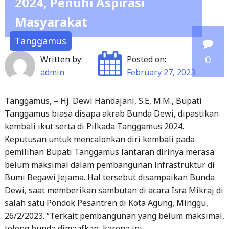
Masyarakat
Tiga
Pilar,
Tanggamus
Kapolresta
0
Written by:
Posted on:
Bandar
admin
February 27, 2023
Lampung
Siap
Tanggamus, – Hj. Dewi Handajani, S.E, M.M., Bupati
Menjamin
Tanggamus biasa disapa akrab Bunda Dewi, dipastikan
Keamanan
kembali ikut serta di Pilkada Tanggamus 2024.
dan
Keputusan untuk mencalonkan diri kembali pada
Ketertiban
pemilihan Bupati Tanggamus lantaran dirinya merasa
di
belum maksimal dalam pembangunan infrastruktur di
Bumi Begawi Jejama. Hal tersebut disampaikan Bunda
Kota
Dewi, saat memberikan sambutan di acara Isra Mikraj di
Bandar
salah satu Pondok Pesantren di Kota Agung, Minggu,
Lampung"
26/2/2023. “Terkait pembangunan yang belum maksimal,
tolong bunda dimaafkan, karena ini…