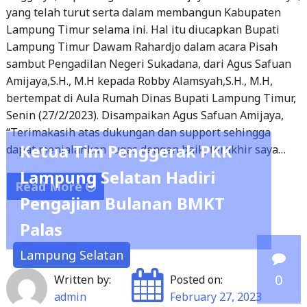
Lampung Timur selama ini. Hal itu diucapkan Bupati
Lampung Timur Dawam Rahardjo dalam acara Pisah
sambut Pengadilan Negeri Sukadana, dari Agus Safuan
Amijaya,S.H., M.H kepada Robby Alamsyah,S.H., M.H,
bertempat di Aula Rumah Dinas Bupati Lampung Timur,
Senin (27/2/2023). Disampaikan Agus Safuan Amijaya,
“Terimakasih atas dukungan dan support sehingga
Ketua Tim Penggerak PKK
dapat menjalankan tugas dengan baik, terakhir saya…
Lampung Selatan Hadiri
Read More
Pengajian Bulanan BMKT
"Bupati
Palas
Lamtim
Hadiri
Lampung Selatan
Pisah
0
Written by:
Posted on:
Sambut
admin
February 27, 2023
Ketua
Pengadilan