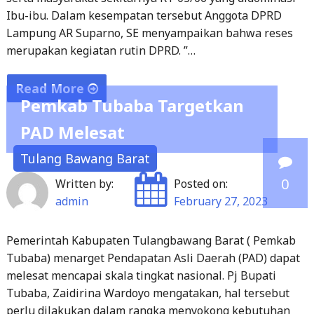
Lampung AR Suparno, SE menyampaikan bahwa reses
merupakan kegiatan rutin DPRD. ”…
Read More
Pemkab Tubaba Targetkan
"Anggota
PAD Melesat
Komisi
V
Tulang Bawang Barat
DPRD
0
Written by:
Posted on:
Lampung
admin
February 27, 2023
Gelar
Reses"
Pemerintah Kabupaten Tulangbawang Barat ( Pemkab
Tubaba) menarget Pendapatan Asli Daerah (PAD) dapat
melesat mencapai skala tingkat nasional. Pj Bupati
Tubaba, Zaidirina Wardoyo mengatakan, hal tersebut
perlu dilakukan dalam rangka menyokong kebutuhan
dan pembangunan kabupaten. ” Tahun 2022 lalu PAD