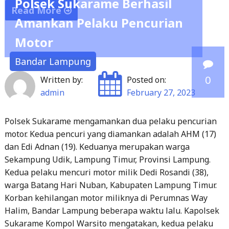
Amankan Pelaku Pencurian
"Wagub
Motor
Chusnunia
Dampingi
Bandar Lampung
MenPAN
0
Written by:
Posted on:
&
admin
February 27, 2023
RB
Resmikan
Polsek Sukarame mengamankan dua pelaku pencurian
Mall
motor. Kedua pencuri yang diamankan adalah AHM (17)
Pelayanan
dan Edi Adnan (19). Keduanya merupakan warga
Publik
Sekampung Udik, Lampung Timur, Provinsi Lampung.
Lampung
Kedua pelaku mencuri motor milik Dedi Rosandi (38),
Tengah"
warga Batang Hari Nuban, Kabupaten Lampung Timur.
Korban kehilangan motor miliknya di Perumnas Way
Halim, Bandar Lampung beberapa waktu lalu. Kapolsek
Sukarame Kompol Warsito mengatakan, kedua pelaku
diamankan di Jalan Galungung, Way Halim, Minggu