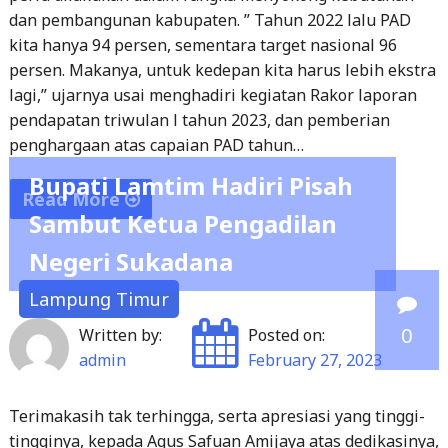
kita hanya 94 persen, sementara target nasional 96
persen. Makanya, untuk kedepan kita harus lebih ekstra
lagi,” ujarnya usai menghadiri kegiatan Rakor laporan
pendapatan triwulan l tahun 2023, dan pemberian
penghargaan atas capaian PAD tahun…
Bupati Lamtim Hadiri Pisah
Read More
Sambut Ketua Pengadilan
"Pemkab
Negeri Sukadana
Tubaba
Targetkan
Lampung Timur
PAD
0
Written by:
Posted on:
Melesat"
admin
February 27, 2023
Terimakasih tak terhingga, serta apresiasi yang tinggi-
tingginya, kepada Agus Safuan Amijaya atas dedikasinya,
yang telah turut serta dalam membangun Kabupaten