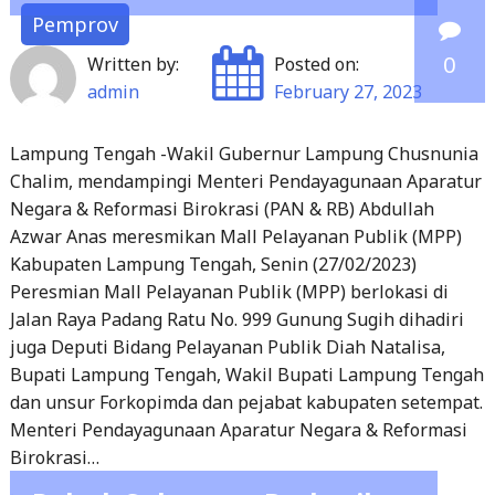
PKK
0
Written by:
Posted on:
Lampung
admin
February 27, 2023
Selatan
Hadiri
Lampung Tengah -Wakil Gubernur Lampung Chusnunia
Pengajian
Chalim, mendampingi Menteri Pendayagunaan Aparatur
Bulanan
Negara & Reformasi Birokrasi (PAN & RB) Abdullah
BMKT
Azwar Anas meresmikan Mall Pelayanan Publik (MPP)
Palas"
Kabupaten Lampung Tengah, Senin (27/02/2023)
Peresmian Mall Pelayanan Publik (MPP) berlokasi di
Jalan Raya Padang Ratu No. 999 Gunung Sugih dihadiri
juga Deputi Bidang Pelayanan Publik Diah Natalisa,
Bupati Lampung Tengah, Wakil Bupati Lampung Tengah
dan unsur Forkopimda dan pejabat kabupaten setempat.
Menteri Pendayagunaan Aparatur Negara & Reformasi
Birokrasi…
Polsek Sukarame Berhasil
Read More