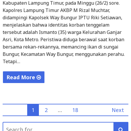
Diungkap
didampingi Kapolsek Way Bungur IPTU Riki Setiawan,
menjelaskan bahwa identitas korban tenggelam
Polres
tersebut adalah Ismanto (35) warga Kelurahan Ganjar
Lamtim"
Asri, Kota Metro. Peristiwa diduga berawal saat korban
bersama rekan-rekannya, memancing ikan di sungai
Bungur, Kecamatan Way Bungur, menggunakan perahu.
Tetapi…
Read More
"Tenggelam
Saat
Memancing,
Posts
1
2
…
18
Next
Korban
Berhasil
pagination
Search
Dievakuasi
for:
Polsek