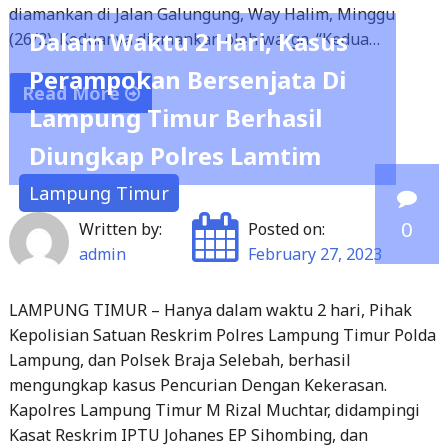
Dalam Waktu 2 Hari, Kasus
(26/2). Keduanya diamankan oleh warga. “Kedua…
Perampokan Bersenjata Di
Read More
Lampung Timur Berhasil
"Polsek
Diungkap Polres Lamtim
Sukarame
Berhasil
Lampung Timur
Amankan
0
Written by:
Posted on:
Pelaku
admin
February 27, 2023
Pencurian
Motor"
LAMPUNG TIMUR – Hanya dalam waktu 2 hari, Pihak
Kepolisian Satuan Reskrim Polres Lampung Timur Polda
Lampung, dan Polsek Braja Selebah, berhasil
mengungkap kasus Pencurian Dengan Kekerasan.
Kapolres Lampung Timur M Rizal Muchtar, didampingi
Kasat Reskrim IPTU Johanes EP Sihombing, dan
Kapolsek Braja Selebah IPTU Fridi, saat menggelar