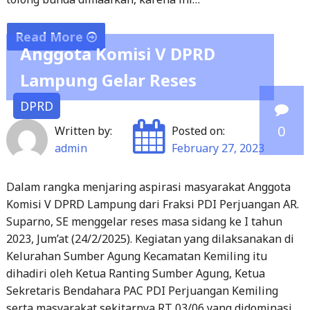
Read More
Anggota Komisi V DPRD
"Bunda
Lampung Gelar Reses
Dewi
Lanjut
DPRD
Pilkada
0
Written by:
Posted on:
2024,
admin
February 27, 2023
Penuhi
Aspirasi
Dalam rangka menjaring aspirasi masyarakat Anggota
Masyarakat"
Komisi V DPRD Lampung dari Fraksi PDI Perjuangan AR.
Suparno, SE menggelar reses masa sidang ke I tahun
2023, Jum’at (24/2/2025). Kegiatan yang dilaksanakan di
Kelurahan Sumber Agung Kecamatan Kemiling itu
dihadiri oleh Ketua Ranting Sumber Agung, Ketua
Sekretaris Bendahara PAC PDI Perjuangan Kemiling
serta masyarakat sekitarnya RT 03/06 yang didominasi
Ibu-ibu. Dalam kesempatan tersebut Anggota DPRD