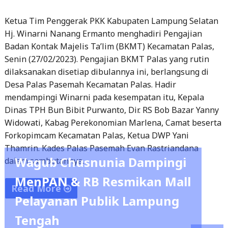
Ketua Tim Penggerak PKK Kabupaten Lampung Selatan
Negeri
Hj. Winarni Nanang Ermanto menghadiri Pengajian
Sukadana"
Badan Kontak Majelis Ta’lim (BKMT) Kecamatan Palas,
Senin (27/02/2023). Pengajian BKMT Palas yang rutin
dilaksanakan disetiap dibulannya ini, berlangsung di
Desa Palas Pasemah Kecamatan Palas. Hadir
mendampingi Winarni pada kesempatan itu, Kepala
Dinas TPH Bun Bibit Purwanto, Dir. RS Bob Bazar Yanny
Widowati, Kabag Perekonomian Marlena, Camat beserta
Forkopimcam Kecamatan Palas, Ketua DWP Yani
Thamrin. Kades Palas Pasemah Evan Rastriandana
Wagub Chusnunia Dampingi
dalam sambutannya…
MenPAN & RB Resmikan Mall
Read More
Pelayanan Publik Lampung
"Ketua
Tengah
Tim
Penggerak
Pemprov