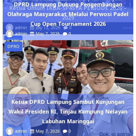
Olahraga Masyarakat Melalui Perwosi Padel
2029
Cup Open Tournament 2026
admin
July 12, 2026
0
admin
May 7, 2026
0
DPRD
DPRD
Ketua DPRD Lampung Sambut Kunjungan
Wakil Presiden RI, Tinjau Kampung Nelayan
Labuhan Maringgai
admin
May 7, 2026
0
DPRD