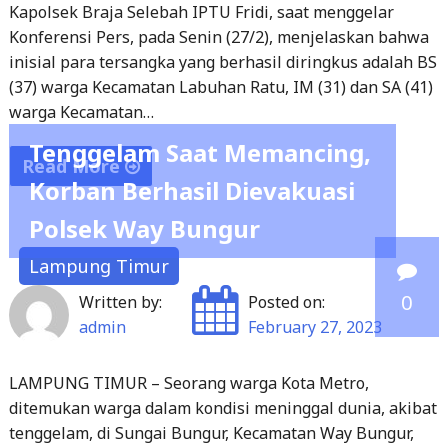
Konferensi Pers, pada Senin (27/2), menjelaskan bahwa
inisial para tersangka yang berhasil diringkus adalah BS
(37) warga Kecamatan Labuhan Ratu, IM (31) dan SA (41)
warga Kecamatan…
Tenggelam Saat Memancing,
Read More
Korban Berhasil Dievakuasi
"Dalam
Polsek Way Bungur
Waktu
2
Lampung Timur
Hari,
0
Written by:
Posted on:
Kasus
admin
February 27, 2023
Perampokan
Bersenjata
LAMPUNG TIMUR – Seorang warga Kota Metro,
Di
ditemukan warga dalam kondisi meninggal dunia, akibat
Lampung
tenggelam, di Sungai Bungur, Kecamatan Way Bungur,
Timur
Kabupaten Lampung Timur, pada Minggu (26/2) sore.
Berhasil
Kapolres Lampung Timur AKBP M Rizal Muchtar,