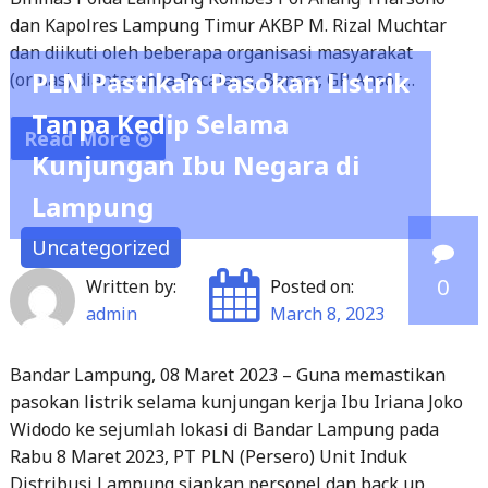
Intan"
PLN Pastikan Pasokan Listrik
(ormas) diantaranya Pecalang, Banser, GP Ansor,…
Tanpa Kedip Selama
Read More
Kunjungan Ibu Negara di
"Polda
Lampung
Lampung
dan
Uncategorized
Polres
0
Written by:
Posted on:
Lampung
admin
March 8, 2023
Timur
Berikan
Bandar Lampung, 08 Maret 2023 – Guna memastikan
Ilmu
pasokan listrik selama kunjungan kerja Ibu Iriana Joko
ke
Widodo ke sejumlah lokasi di Bandar Lampung pada
Warga
Rabu 8 Maret 2023, PT PLN (Persero) Unit Induk
Sekampung
Distribusi Lampung siapkan personel dan back up
Udik"
supply berupa penyulang dan genset tambahan. General
Manager PT PLN (Persero) Unit Induk Distribusi