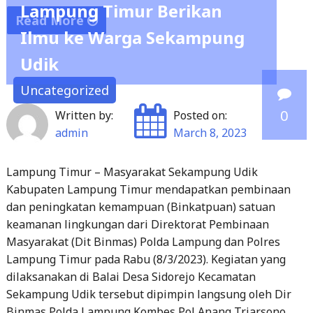
"Polda
Udik
Lampung
Kawal
Uncategorized
penjemputan
0
Written by:
Posted on:
lima
admin
March 8, 2023
orang
korban
Lampung Timur – Masyarakat Sekampung Udik
Pekerja
Kabupaten Lampung Timur mendapatkan pembinaan
Migran
dan peningkatan kemampuan (Binkatpuan) satuan
Indonesia
keamanan lingkungan dari Direktorat Pembinaan
(PMI)
Masyarakat (Dit Binmas) Polda Lampung dan Polres
asal
Lampung Timur pada Rabu (8/3/2023). Kegiatan yang
dilaksanakan di Balai Desa Sidorejo Kecamatan
Lampung
Sekampung Udik tersebut dipimpin langsung oleh Dir
di
Binmas Polda Lampung Kombes Pol Anang Triarsono
Bandara
dan Kapolres Lampung Timur AKBP M. Rizal Muchtar
Raden
dan diikuti oleh beberapa organisasi masyarakat