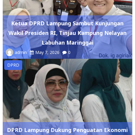
Ketua DPRD Lampung Sambut Kunjungan
Wakil Presiden RI, Tinjau Kampung Nelayan
Labuhan Maringgai
admin
May 7, 2026
0
DPRD
DPRD Lampung Dukung Penguatan Ekonomi
Syariah Melalui Kajian Akbar LaSEF 2026
admin
May 7, 2026
0