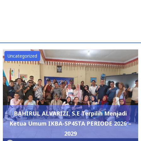
Uncategorized
BAHIRUL ALVARIZI, S.E Terpilih Menjadi
Ketua Umum IKBA-SP45TA PERIODE 2026 –
2029
admin
July 12, 2026
0
DPRD