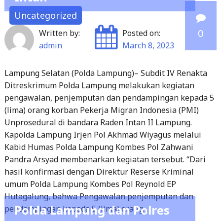
0
Written by:
Posted on:
admin
March 8, 2023
Lampung Selatan (Polda Lampung)– Subdit IV Renakta
Ditreskrimum Polda Lampung melakukan kegiatan
pengawalan, penjemputan dan pendampingan kepada 5
(lima) orang korban Pekerja Migran Indonesia (PMI)
Unprosedural di bandara Raden Intan II Lampung.
Kapolda Lampung Irjen Pol Akhmad Wiyagus melalui
Kabid Humas Polda Lampung Kombes Pol Zahwani
Pandra Arsyad membenarkan kegiatan tersebut. “Dari
hasil konfirmasi dengan Direktur Reserse Kriminal
umum Polda Lampung Kombes Pol Reynold EP
Hutagalung, bahwa Pengawalan penjemputan dan
Polda Lampung dan Polres
pendampingan kepada 5 (lima) orang…
Lampung Timur Berikan
Read More
Ilmu ke Warga Sekampung