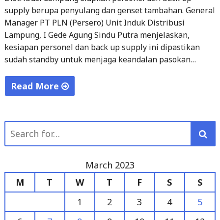
Lampung, I Gede Agung Sindu Putra menjelaskan,
kesiapan personel dan back up supply ini dipastikan
sudah standby untuk menjaga keandalan pasokan…
Read More
"PLN
Pastikan
Search
Pasokan
for:
Listrik
Tanpa
March 2023
Kedip
M
T
W
T
F
S
S
Selama
Kunjungan
1
2
3
4
5
Ibu
6
7
8
9
10
11
12
Negara
di
13
14
15
16
17
18
19