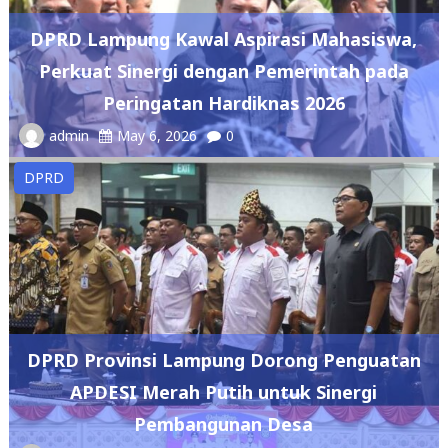
DPRD Lampung Kawal Aspirasi Mahasiswa,
Perkuat Sinergi dengan Pemerintah pada
Peringatan Hardiknas 2026
admin
May 6, 2026
0
DPRD
DPRD Provinsi Lampung Dorong Penguatan
APDESI Merah Putih untuk Sinergi
Pembangunan Desa