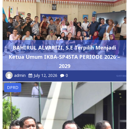
BAHIRUL ALVARIZI, S.E Terpilih Menjadi
Ketua Umum IKBA-SP45TA PERIODE 2026 –
2029
admin
July 12, 2026
0
DPRD