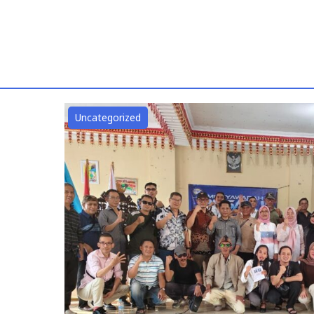
Lampung
Jadi
Narasumber
Diskusi
KAHMI
Soal
Uncategorized
Sengketa
Tanah"