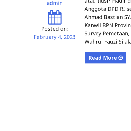
atau Ilusi? Hadir
admin
Anggota DPD RI s
Ahmad Bastian SY
Kanwil BPN Provin
Posted on:
Survey Pemetaan,
February 4, 2023
Wahrul Fauzi Silal
Read More
"Wahrul
Fauzi
Silalahi
Anggota
Komisi
I
DPRD
Provinsi