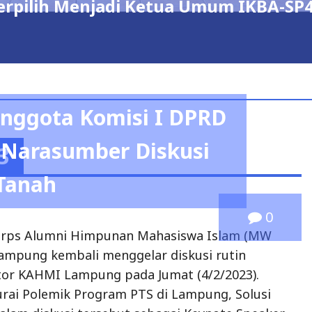
erpilih Menjadi Ketua Umum IKBA-SP
 Anggota Komisi I DPRD
 Narasumber Diskusi
3
Tanah
0
Korps Alumni Himpunan Mahasiswa Islam (MW
ampung kembali menggelar diskusi rutin
tor KAHMI Lampung pada Jumat (4/2/2023).
ai Polemik Program PTS di Lampung, Solusi