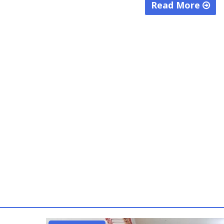
Read More
"Mingrum
Gumay
Hadiri
Diskusi
Publik
UU
No
11
Tahun
2022"