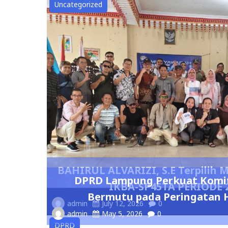
Uncategorized
BAHIRUL ALVARIZI, S.E Terpilih
DPRD Lampung Perkuat Komi
IKBA-SP45TA PERIODE 2
Bermutu pada Peringatan 
admin
July 12, 2026
0
admin
May 5, 2026
0
DPRD