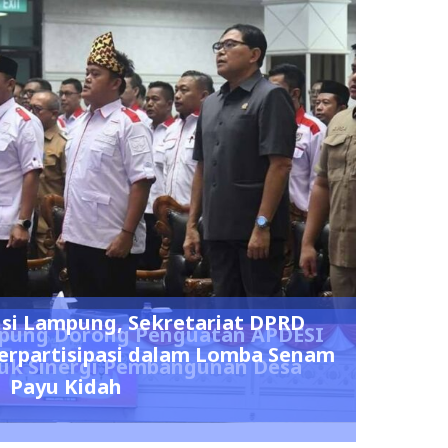
nsi Lampung, Sekretariat DPRD
mpung Dorong Penguatan APDESI
erpartisipasi dalam Lomba Senam
uk Sinergi Pembangunan Desa
Payu Kidah
0
0