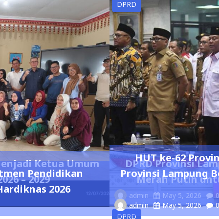
DPRD
HUT ke-62 Provi
 Menjadi Ketua Umum
DPRD Provinsi La
tmen Pendidikan
Provinsi Lampung B
026 – 2029
Merah Putih unt
Hardiknas 2026
admin
May 5, 2026
admin
May 5, 2026
DPRD