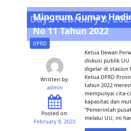
Mingrum Gumay Hadiri
Day:
February 8, 202
No 11 Tahun 2022
DPRD
Ketua Dewan Perw
diskusi publik UU
digelar di stasiu
Ketua DPRD Provi
Written by:
tahun 2022 merest
admin
mempunyai cita-c
kapasitas dan mut
“Pemerintah pusa
Posted on:
melalui UU, ini h
February 8, 2023