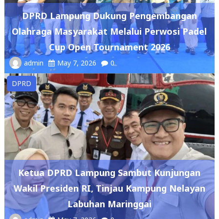
Olahraga Masyarakat Melalui Perwosi Padel
Cup Open Tournament 2026
admin
May 7, 2026
0
DPRD
Ketua DPRD Lampung Sambut Kunjungan
Wakil Presiden RI, Tinjau Kampung Nelayan
Labuhan Maringgai
admin
May 7, 2026
0
DPRD