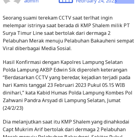
melempar istrinya saat berada di KMP Shalem milik PT
Surya Timur Line saat bertolak dari dermaga 2
Pelabuhan Merak menuju Pelabuhan Bakauheni sempat
Viral diberbagai Media Sosial.
Hasil Konfirmasi dengan Kapolres Lampung Selatan
Polda Lampung AKBP Edwin Sik diperoleh keterangan
“Berdasarkan CCTV yang beredar, kejadian terjadi pada
hari Kamis tanggal 23 Februari 2023 Pukul 05.15 WIB
dinihari,” kata Kabid Humas Polda Lampung Kombes Pol
Zahwani Pandra Arsyad di Lampung Selatan, Jumat
(24/2/23)
Dia melanjutkan saat itu KMP Shalem yang dinahkodai
Capt Mukrim Arif bertolak dari dermaga 2 Pelabuhan
Merak menuju Pelabuhan Bakauheni. Sekitar Pukul
05.15 WIB dinihari, saat KMP Shalem akan memasuki
alur Pelabuhan Bakauheni pada Koordinat 05.867.825 S