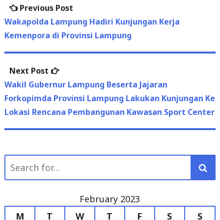
Kemenpora di Provinsi Lampung
Next
Next Post
post:
Wakil Gubernur Lampung Beserta Jajaran
Forkopimda Provinsi Lampung Lakukan Kunjungan Ke
Lokasi Rencana Pembangunan Kawasan Sport Center
Search
for:
February 2023
M
T
W
T
F
S
S
1
2
3
4
5