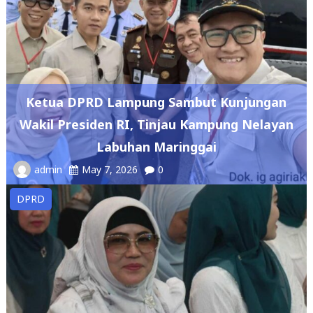
Ketua DPRD Lampung Sambut Kunjungan
Wakil Presiden RI, Tinjau Kampung Nelayan
Labuhan Maringgai
admin
May 7, 2026
0
DPRD
DPRD Lampung Dukung Penguatan Ekonomi