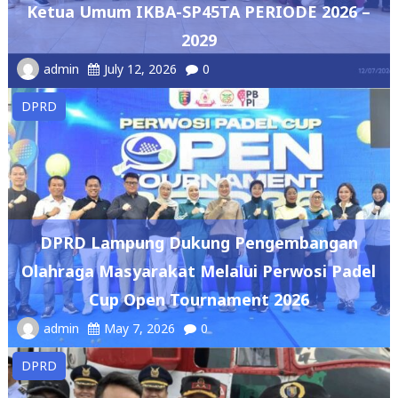
admin
July 12, 2026
0
DPRD
DPRD Lampung Dukung Pengembangan
Olahraga Masyarakat Melalui Perwosi Padel
Cup Open Tournament 2026
admin
May 7, 2026
0
DPRD