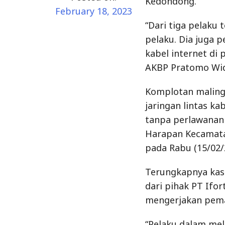
jaringan lintas k
tanpa perlawanan 
Harapan Kecamata
pada Rabu (15/02/
Terungkapnya kas
dari pihak PT Ifo
mengerjakan pemas
“Pelaku dalam me
dengan mengenaka
melaksanakan pek
mencurigainya, ” uj
Kepada penyidik, 
pidana yang sama
dan Pringsewu. D