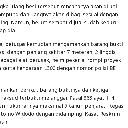
sebagai alat perusak, helm pekerja, rompi proyek
 serta kendaraan L300 dengan nomor polisi BE
amankan berikut barang buktinya dan ketiga
maksud terbukti melanggar Pasal 363 ayat 1, 4
an hukumannya maksimal 7 tahun penjara, ” tegas
atomo Widodo dengan didampingi Kasat Reskrim
sin.
ia, tersangka Masdeni mengaku apes karena
jika kendaraan L300 miliknya digunakan untuk
g curian.
digunakan milik orang tua saya, dan tidak tahu
 dimuat adalah barang curian. Saya cuman
beri uang Rp2 juta untuk ongkosnya, ” kata dia.