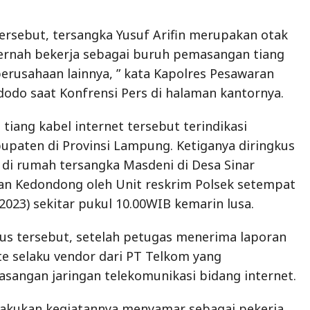
abupaten di Provinsi Lampung. Ketiganya diringkus
di rumah tersangka Masdeni di Desa Sinar
n Kedondong oleh Unit reskrim Polsek setempat
2023) sekitar pukul 10.00WIB kemarin lusa.
us tersebut, setelah petugas menerima laporan
rte selaku vendor dari PT Telkom yang
angan jaringan telekomunikasi bidang internet.
lakukan kegiatannya menyamar sebagai pekerja,
n atribut seperti petugas yang sedang
erjaannya sehingga masyarakat tidak
ar dia.
para tersangka mengaku telah melakukan tindak
 di daerah Lampung Tengah, Lampung Timur dan
an, dari perbuatannya belum pernah tertangkap