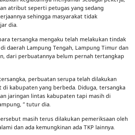
tersangka, perbuatan serupa telah dilakukan
 di kabupaten yang berbeda. Diduga, tersangka
n jaringan lintas kabupaten tapi masih di
ampung, ” tutur dia.
tersebut masih terus dilakukan pemeriksaan oleh
alami dan ada kemungkinan ada TKP lainnya.
gka, tiang besi tersebut rencananya akan dijual
lampung dan uangnya akan dibagi sesuai dengan
ing. Namun, belum sempat dijual sudah keburu
ap dia.
gka, petugas kemudian mengamankan barang bukti
si dengan panjang sekitar 7 meteran, 2 linggis