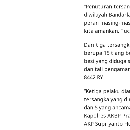
besi yang diduga 
dan tali pengaman
8442 RY.
“Ketiga pelaku di
tersangka yang di
dan 5 yang ancam
Kapolres AKBP Pr
AKP Supriyanto Hu
Didepan awak med
tidak mengetahui 
mengangkut baran
“Mobil L300 yang 
kalau barang yang
dijanjikan akan di