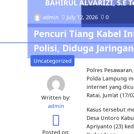
 2026 – 2029
Uncategorized
Polres Pesawaran,
Polda Lampung me
internet yang dic
Ratai, Jum’at (17/0
Written by:
admin
Kasus tersebut men
Desa Untoro Kabu
Apriyanto (23) k
Posted on:
Kedondong.
February 18, 2023
“Dari tiga pelaku
pelaku. Dia juga 
kabel internet di 
AKBP Pratomo Wido
Komplotan maling 