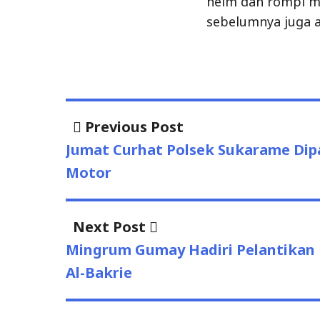
post:
navigation
Jumat Curhat Polsek Sukarame Dip
Motor
Next
Next Post
post:
Mingrum Gumay Hadiri Pelantikan
Al-Bakrie
Uncategorized