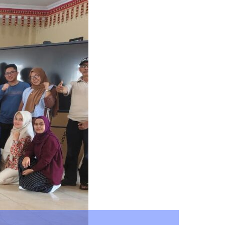
arakat Melalui Perwosi Padel Cup
026
Search