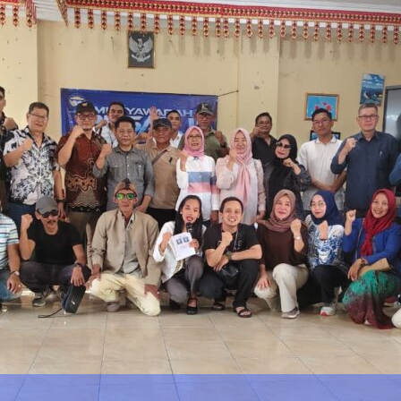
Dukung Pengembangan Olahraga Masy
Open Tournament 2
0
ternet Diringkus
n Lintas Kabupaten