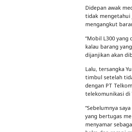
Lalu, tersangka Y
timbul setelah ti
dengan PT Telkom
telekomunikasi di
“Sebelumnya saya
yang bertugas me
menyamar sebagai
helm dan rompi ma
sebelumnya juga a
Post
Previous
Previous Post