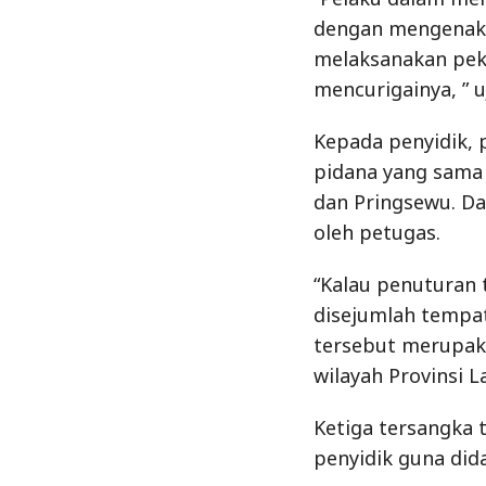
oleh petugas.
“Kalau penuturan 
disejumlah tempat
tersebut merupaka
wilayah Provinsi L
Ketiga tersangka 
penyidik guna did
“Penuturan tersan
diwilayah Bandar
peran masing-mas
kita amankan, ” uc
Dari tiga tersan
berupa 15 tiang be