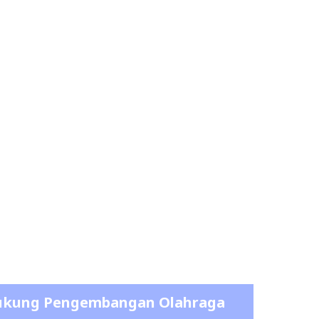
kung Pengembangan Olahraga
alui Perwosi Padel Cup Open
ournament 2026