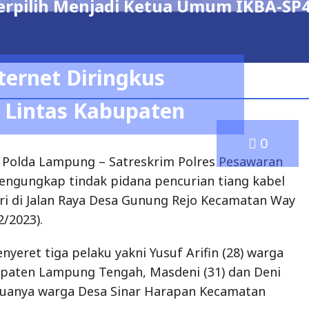
0
 Polda Lampung – Satreskrim Polres Pesawaran
ngungkap tindak pidana pencurian tiang kabel
uri di Jalan Raya Desa Gunung Rejo Kecamatan Way
2/2023).
yeret tiga pelaku yakni Yusuf Arifin (28) warga
paten Lampung Tengah, Masdeni (31) dan Deni
eduanya warga Desa Sinar Harapan Kecamatan
 tersebut, tersangka Yusuf Arifin merupakan otak
pernah bekerja sebagai buruh pemasangan tiang
perusahaan lainnya, ” kata Kapolres Pesawaran
do saat Konfrensi Pers di halaman kantornya.
tiang kabel internet tersebut terindikasi