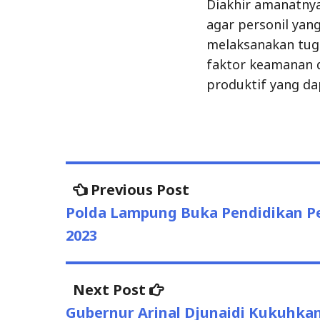
Diakhir amanatny
agar personil yang
melaksanakan tug
faktor keamanan d
produktif yang dap
Post
Previous
Previous Post
post:
navigation
Polda Lampung Buka Pendidikan Pe
2023
Next
Next Post
post:
Gubernur Arinal Djunaidi Kukuhk