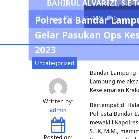
BAHIRUL ALVARIZI, S.E T
Polresta Bandar Lamp
admin
July 12, 2026
0
Gelar Pasukan Ops Ke
2023
Uncategorized
Bandar Lampung –
Lampung melaksan
Keselamatan Krak
Written by:
Bertempat di Hal
admin
Polresta Bandar 
mewakili Kapolre
S.I.K, M.M., memi
Posted on: