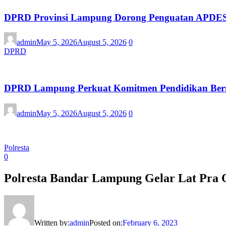
DPRD Provinsi Lampung Dorong Penguatan APDESI
admin
May 5, 2026
August 5, 2026
0
DPRD
DPRD Lampung Perkuat Komitmen Pendidikan Berm
admin
May 5, 2026
August 5, 2026
0
Polresta
0
Polresta Bandar Lampung Gelar Lat Pra 
Written by:
admin
Posted on:
February 6, 2023