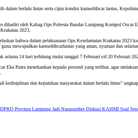
alam berlalu lintas serta cipta kondisi kamseltibcar lantas, Kepol
tan dihadiri oleh Kabag Ops Polresta Bandar Lampung Kompol Oscar 
 Krakatau 2023.
skan bahwa dalam pelaksanaan Ops Keselamatan Krakatau 2023 kali i
if guna mewujudkan kamseltibcarlantas yang aman, nyaman dan selama
 selama 14 hari terhitung mulai tanggal 7 Februari s/d 20 Februari 20
 Eka Putra menekankan kepada personil yang terlibat, agar melaksa
.
li kedisiplinan dan kepatuhan masyarakat dalam berlalu lintas” ungk
 I DPRD Provinsi Lampung Jadi Narasumber Diskusi KAHMI Soal Sen