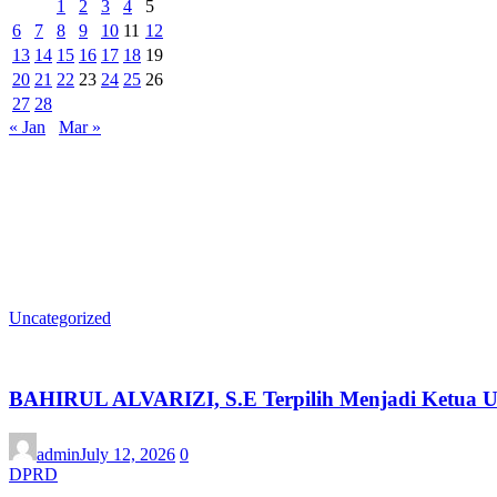
1
2
3
4
5
6
7
8
9
10
11
12
13
14
15
16
17
18
19
20
21
22
23
24
25
26
27
28
« Jan
Mar »
Uncategorized
BAHIRUL ALVARIZI, S.E Terpilih Menjadi Ketua
admin
July 12, 2026
0
DPRD