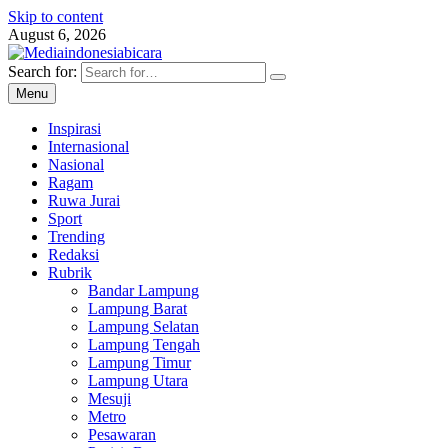
Skip to content
August 6, 2026
Search for:
Mediaindonesiabicara
Berita online
Menu
Inspirasi
Internasional
Nasional
Ragam
Ruwa Jurai
Sport
Trending
Redaksi
Rubrik
Bandar Lampung
Lampung Barat
Lampung Selatan
Lampung Tengah
Lampung Timur
Lampung Utara
Mesuji
Metro
Pesawaran