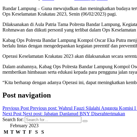
Bandar Lampung – Guna mewujudkan dan meningkatkan budaya tertib d
Ops Keselamatan Krakatau 2023, Senin (06/02/2023) pagi.
Dilaksanakan di Aula Patria Tama Polresta Bandar Lampung, Kegia
Rohmawan dan diikuti personil yang terlibat dalam Ops Keselamatan
Kabag Ops Polresta Bandar Lampung Kompol Oscar Eka Putra menjela
berlalu lintas dengan mengedepankan kegiatan preemtif dan prevemt
Operasi Keselamatan Krakatau 2023 akan dilaksanakan secara serentak
Dalam arahannya, Kabag Ops Polresta Bandar Lampung Kompol Oscar
memberikan himbauan serta edukasi kepada para pengguna jalan raya
“Kita berharap dengan adanya Operasi ini, dapat meningkatkan kemba
Post navigation
Previous Post
Previous post:
Wahrul Fauzi Silalahi Anggota Komisi
Next Post
Next post:
Jabatan Danlanud BNY Diserahterimakan
Search for:
February 2023
M
T
W
T
F
S
S