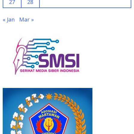
27
28
« Jan
Mar »