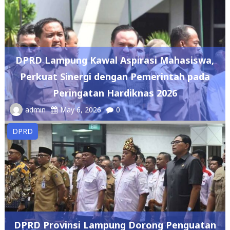
DPRD Lampung Kawal Aspirasi Mahasiswa,
Perkuat Sinergi dengan Pemerintah pada
Peringatan Hardiknas 2026
admin
May 6, 2026
0
DPRD
DPRD Provinsi Lampung Dorong Penguatan