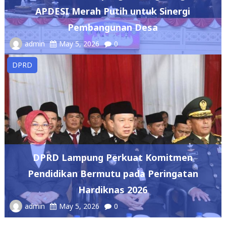
APDESI Merah Putih untuk Sinergi
Pembangunan Desa
admin
May 5, 2026
0
DPRD
DPRD Lampung Perkuat Komitmen
Pendidikan Bermutu pada Peringatan
Hardiknas 2026
admin
May 5, 2026
0