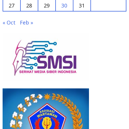
27
28
29
30
31
« Oct
Feb »