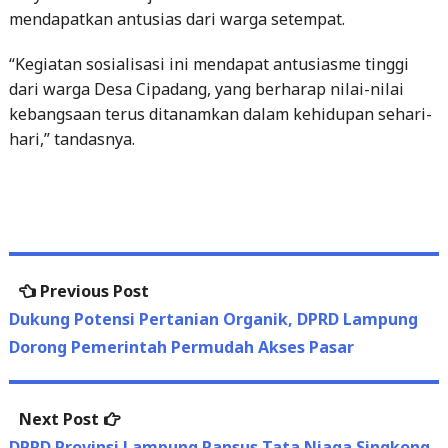
mendapatkan antusias dari warga setempat.
“Kegiatan sosialisasi ini mendapat antusiasme tinggi
dari warga Desa Cipadang, yang berharap nilai-nilai
kebangsaan terus ditanamkan dalam kehidupan sehari-
hari,” tandasnya.
Post
Previous
Previous Post
navigation
post:
Dukung Potensi Pertanian Organik, DPRD Lampung
Dorong Pemerintah Permudah Akses Pasar
Next
Next Post
post:
DPRD Provinsi Lampung Pansus Tata Niaga Singkong