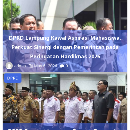
DPRD Lampung Kawal Aspirasi Mahasiswa,
Perkuat Sinergi dengan Pemerintah pada
Peringatan Hardiknas 2026
admin
May 6, 2026
0
DPRD