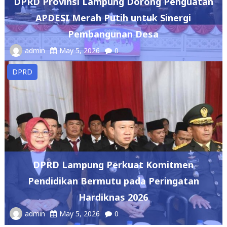
DPRD Provinsi Lampung Dorong Penguatan
APDESI Merah Putih untuk Sinergi
Pembangunan Desa
admin
May 5, 2026
0
DPRD
DPRD Lampung Perkuat Komitmen
Pendidikan Bermutu pada Peringatan
Hardiknas 2026
admin
May 5, 2026
0