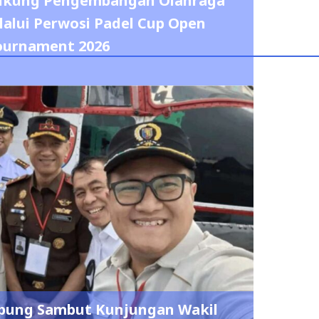
pung Sambut Kunjungan Wakil
njau Kampung Nelayan Labuhan
Maringgai