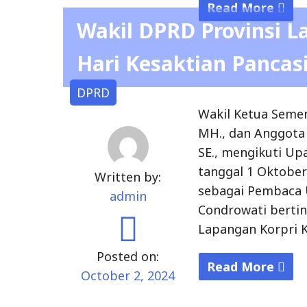
MH., dan Anggota
Pimpinan
SE., mengikuti Up
dan
tanggal 1 Oktober
Written by:
Anggota
sebagai Pembaca 
admin
Dewan
Condrowati berti
Perwakilan
Lapangan Korpri K
Rakyat
Posted on:
Daerah
Read More
October 2, 2024
Provinsi
"Wakil
Lampung
DPRD
Periode
Provinsi
2024-
Lampung
2029"
Ikuti
Upacara
Uncategorized
Hari
Kesaktian