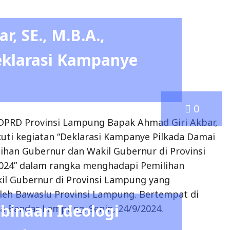
0
DPRD Provinsi Lampung Bapak Ahmad Giri Akbar,
ikuti kegiatan “Deklarasi Kampanye Pilkada Damai
han Gubernur dan Wakil Gubernur di Provinsi
24” dalam rangka menghadapi Pemilihan
il Gubernur di Provinsi Lampung yang
leh Bawaslu Provinsi Lampung. Bertempat di
binaan Ideologi
a Bandar Lampung. Senin, 24/9/2024.
nan dan Anggota
yat Daerah Provinsi
-2029
0
DPRD Provinsi Lampung Bapak Ahmad Giri Akbar,