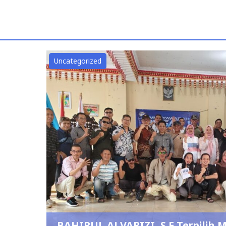
Pancasila"
BAHIRUL ALVARIZI, S.E Terpilih
IKBA-SP45TA PERIODE 2
admin
July 12, 2026
0
DPRD