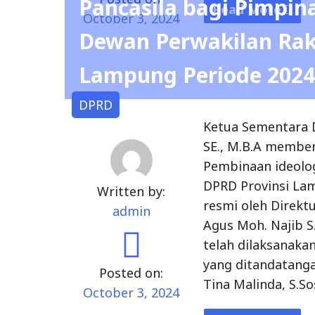
SE., M.B.A membe
Mengikuti
Pembinaan ideolog
Kegiatan
DPRD Provinsi Lam
Deklarasi
Written by:
resmi oleh Direktu
Kampanye
admin
Agus Moh. Najib S
Pilkada
telah dilaksanaka
Damai"
yang ditandatanga
Posted on:
Tina Malinda, S.S
October 3, 2024
Read More
Wakil DPRD Provinsi L
"Bimbingan
Teknis
Hari Kesaktian Pancasi
Pembinaan
Ideologi
DPRD
Pancasila
Wakil Ketua Semen
bagi