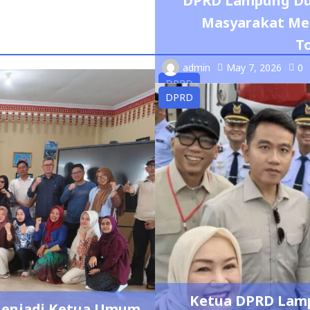
Ketua DPRD Lam
 Menjadi Ketua Umum
Presiden RI, Ti
026 – 2029
admin
May 7, 2026
0