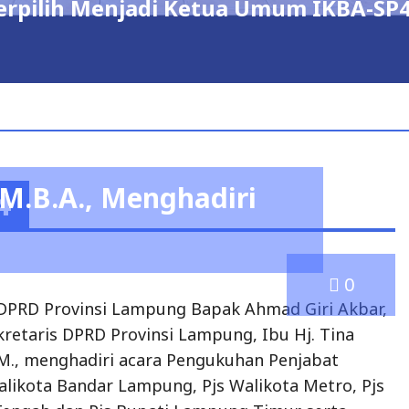
 M.B.A., Menghadiri
4
0
DPRD Provinsi Lampung Bapak Ahmad Giri Akbar,
ekretaris DPRD Provinsi Lampung, Ibu Hj. Tina
MM., menghadiri acara Pengukuhan Penjabat
alikota Bandar Lampung, Pjs Walikota Metro, Pjs
engah dan Pjs Bupati Lampung Timur serta
Pelaksana Tugas (PIt) Bupati Lampung Selatan.
i Keratun Lantai 3 Kantor Gubernur Lampung.
D Provinsi Lampung