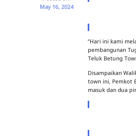
pembangunan Tugu
Teluk Betung Tow
Disampaikan Wali
town ini, Pemko
masuk dan dua pin
“Kami juga akan m
ornamen Tionghoa.
lamanya,” jelasnya
Walikota Eva Dwi