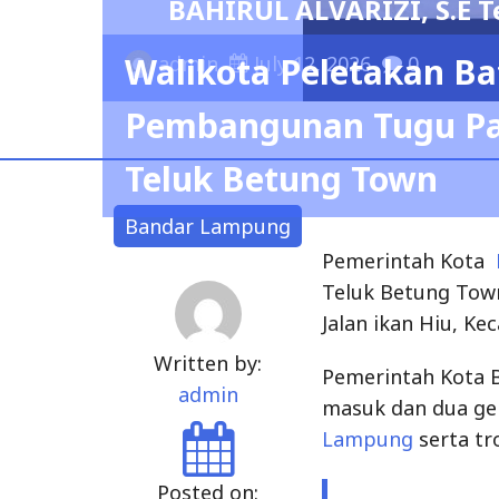
Teluk Betung Town
ALVARIZI, S.E Terpilih Menjadi Ket
Bandar Lampung
y 12, 2026
0
Pemerintah Kota
Teluk Betung Town
Jalan ikan Hiu, Ke
Written by:
Pemerintah Kota
admin
masuk dan dua ge
Lampung
serta tr
Posted on:
May 16, 2024
“Hari ini kami me