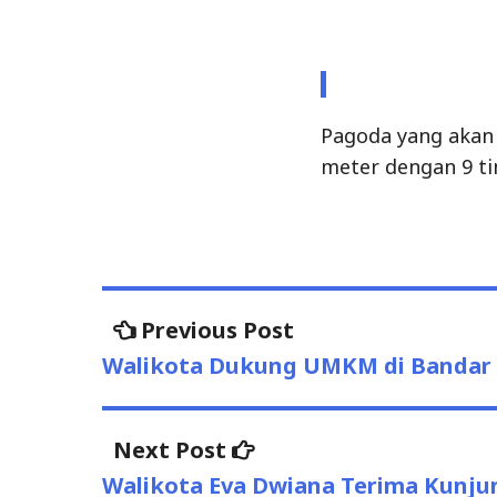
Post
Previous
Previous Post
post:
navigation
Walikota Dukung UMKM di Bandar 
Next
Next Post
post:
Walikota Eva Dwiana Terima Kunj
Uncategorized