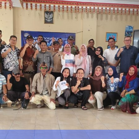
atu Pertama
goda dan Gapura