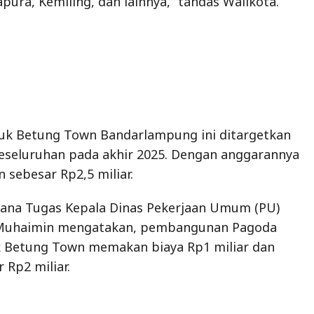
k Betung Town Bandarlampung ini ditargetkan
eseluruhan pada akhir 2025. Dengan anggarannya
 sebesar Rp2,5 miliar.
sana Tugas Kepala Dinas Pekerjaan Umum (PU)
Muhaimin mengatakan, pembangunan Pagoda
k Betung Town memakan biaya Rp1 miliar dan
 Rp2 miliar.
di bangun ini memiliki tinggi 9 meter, diameter 6
gkat. dan tinggi 18 meter.