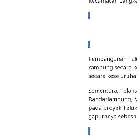
Pembangunan Telu
rampung secara k
secara keseluruhan
Sementara, Pelak
Bandarlampung, 
pada proyek Telu
gapuranya sebesar
Pagoda yang akan 
meter dengan 9 tin