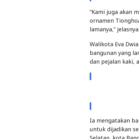
bangunan yang lam
dan pejalan kaki, 
Ia mengatakan ba
untuk dijadikan se
Selatan, kota Ban
“Nantinya, kawasa
ekonomi, budaya,
penuh kedamaian s