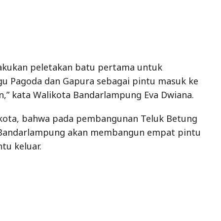
 Pagoda dan Gapura sebagai pintu masuk ke
n,” kata Walikota Bandarlampung Eva Dwiana.
kota, bahwa pada pembangunan Teluk Betung
t Bandarlampung akan membangun empat pintu
tu keluar.
emperbaiki trotoar, jalan, dan lampu khas dengan
 Tetapi tetap tidak meninggalkan ciri khas
.
ana menegaskan, jangan sampai mengubah