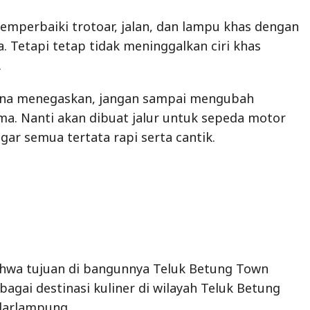
a. Nanti akan dibuat jalur untuk sepeda motor
agar semua tertata rapi serta cantik.
hwa tujuan di bangunnya Teluk Betung Town
bagai destinasi kuliner di wilayah Teluk Betung
darlampung.
n teluk Betung Town akan menjadi sentra
dan agama, yang saling berdampingan dengan
ejak jaman kemerdekaan,“ ujar Walikota.