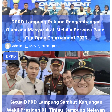
DPRD Lampung Dukung Pengembangan
Olahraga Masyarakat Melalui Perwosi Padel
Cup Open Tournament 2026
admin
May 7, 2026
0
DPRD
Ketua DPRD Lampung Sambut Kunjungan
Wakil Presiden RI, Tinjau Kampung Nelayan
Labuhan Maringgai
admin
May 7, 2026
0