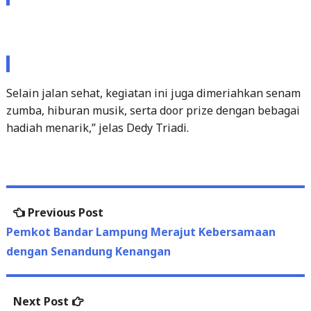
Selain jalan sehat, kegiatan ini juga dimeriahkan senam
zumba, hiburan musik, serta door prize dengan bebagai
hadiah menarik,” jelas Dedy Triadi.
Post
Previous
Previous Post
navigation
post:
Pemkot Bandar Lampung Merajut Kebersamaan
dengan Senandung Kenangan
Next
Next Post
post:
Walikota Dukung UMKM di Bandar Lampung Naik
Kelas