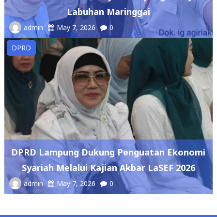
DPRD
DPRD Lampung Dukung Penguatan Ekonomi
Syariah Melalui Kajian Akbar LaSEF 2026
admin
May 7, 2026
0
Copyright © 2026
Mediaindonesiabicara
. All rights
reserved.