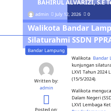
BAHIRUL ALVARIZI, S.E T
admin
July 12, 2026
0
Walikota Bandar Lam
Silaturahmi SSDN PPR
Bandar Lampung
Walikota
Bandar
kunjungan silatur
LXVI Tahun 2024 
(15/5/2024).
Written by:
admin
Walikota mengucap
Dalam Negeri (SS
LXVI Lembaga Ket
Posted on:
Bandarlampung
.