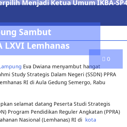
erpilih Menjadi Ketua Umum IKBA-SP4
pung Sambut
A LXVI Lemhanas
0
 Lampung
Eva Dwiana menyambut hangat
ahmi Study Strategis Dalam Negeri (SSDN) PPRA
Lemhanas RI di Aula Gedung Semergo, Rabu
kan selamat datang Peserta Studi Strategis
DN) Program Pendidikan Reguler Angkatan (PPRA)
ahanan Nasional (Lemhanas) RI di
kota