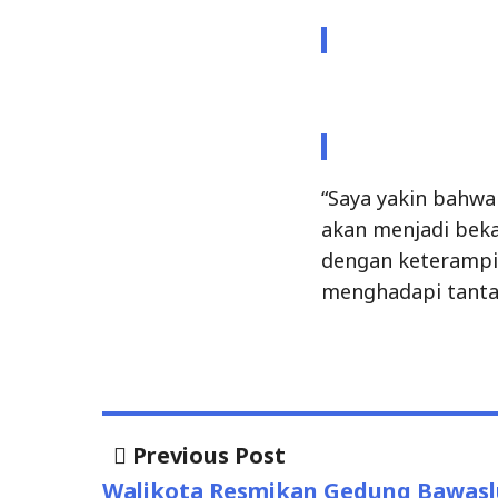
“Saya yakin bahwa
akan menjadi beka
dengan keterampi
menghadapi tanta
Post
Previous
Previous Post
post:
navigation
Walikota Resmikan Gedung Bawas