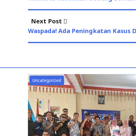
Next
Next Post
post:
Waspada! Ada Peningkatan Kasus 
Uncategorized