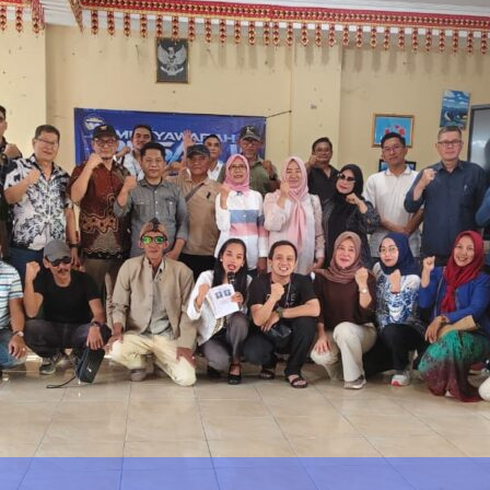
DPRD Lampung Dukung Pengembangan 
Open 
dmin
May 7, 2026
0
presiasi Dedikasi
nur Arinal