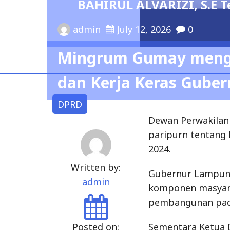
SP45TA PERIODE 2026 – 2029
DPRD
Dewan Perwakilan
paripurn tentang
2024.
Written by:
Gubernur Lampung
admin
komponen masyara
pembangunan pada
Posted on:
Sementara Ketua
May 8, 2024
mengapresiasi ded
membangun Lampun
Lampung selama i
Hal itu terungka
dalam Rangka Usu
Gubernur Lampung