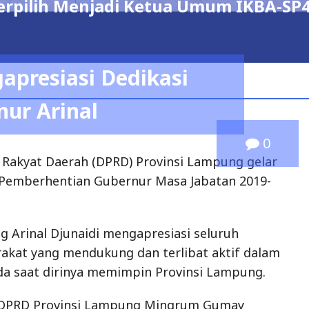
0
 Rakyat Daerah (DPRD) Provinsi Lampung gelar
 Pemberhentian Gubernur Masa Jabatan 2019-
 Arinal Djunaidi mengapresiasi seluruh
kat yang mendukung dan terlibat aktif dalam
 saat dirinya memimpin Provinsi Lampung.
 DPRD Provinsi Lampung Mingrum Gumay
ikasi dan kerja keras Gubernur Arinal
g melalui sinergi yang baik dengan DPRD
ni.
p dalam Rapat Paripurna DPRD Provinsi Lampung
lan Persetujuan Peresmian Pemberhentian
 Masa Jabatan Tahun 2019-2024 di Ruang Sidang