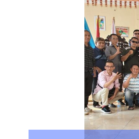
a
Mingrum Gumay menga
dan Kerja Keras Guber