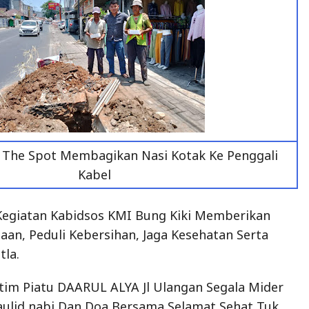
 The Spot Membagikan Nasi Kotak Ke Penggali
Kabel
 Kegiatan Kabidsos KMI Bung Kiki Memberikan
n, Peduli Kebersihan, Jaga Kesehatan Serta
tla.
tim Piatu DAARUL ALYA Jl Ulangan Segala Mider
aulid nabi Dan Doa Bersama Selamat Sehat Tuk