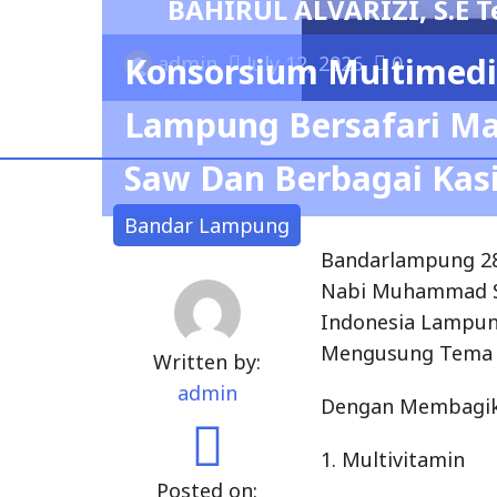
ilih Menjadi Ketua Umum IKBA-SP45TA
Konsorsium Multimedi
Lampung Bersafari M
Saw Dan Berbagai Kas
Bandar Lampung
Bandarlampung 28
Nabi Muhammad Sa
Indonesia Lampun
Mengusung Tema Sa
Written by:
admin
Dengan Membagika
1. Multivitamin
Posted on: