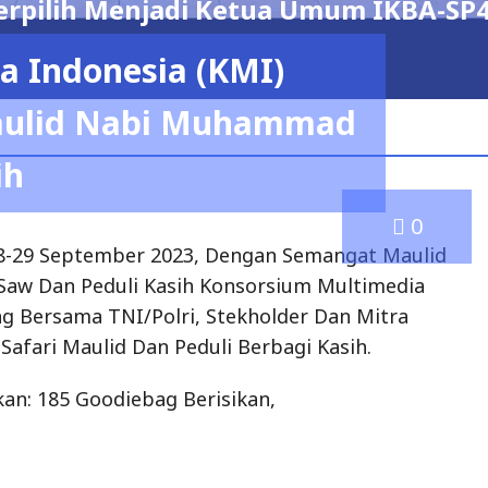
 PERIODE 2026 – 2029
a Indonesia (KMI)
admin
aulid Nabi Muhammad
ih
0
-29 September 2023, Dengan Semangat Maulid
w Dan Peduli Kasih Konsorsium Multimedia
g Bersama TNI/Polri, Stekholder Dan Mitra
fari Maulid Dan Peduli Berbagi Kasih.
n: 185 Goodiebag Berisikan,