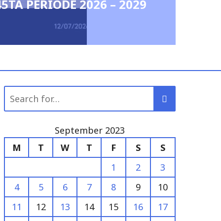
Peringatan Ha
May 6, 2026
0
Search
for:
September 2023
M
T
W
T
F
S
S
1
2
3
4
5
6
7
8
9
10
11
12
13
14
15
16
17