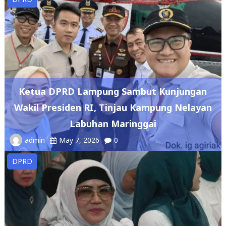
Ketua DPRD Lampung Sambut Kunjungan
Wakil Presiden RI, Tinjau Kampung Nelayan
Labuhan Maringgai
admin
May 7, 2026
0
DPRD