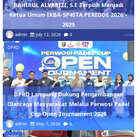
BAHIRUL ALVARIZI, S.E Terpilih Menjadi
Ketua Umum IKBA-SP45TA PERIODE 2026 –
2029
admin
July 12, 2026
0
DPRD
DPRD Lampung Dukung Pengembangan
Olahraga Masyarakat Melalui Perwosi Padel
Cup Open Tournament 2026
admin
May 7, 2026
0
DPRD