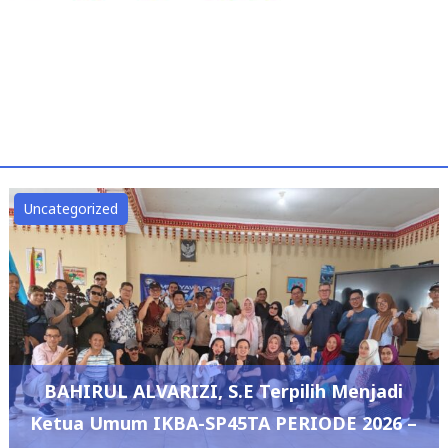
Uncategorized
BAHIRUL ALVARIZI, S.E Terpilih Menjadi
Ketua Umum IKBA-SP45TA PERIODE 2026 –
2029
admin
July 12, 2026
0