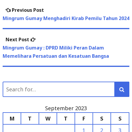
navigation
post:
Mingrum Gumay Menghadiri Kirab Pemilu Tahun 2024
Next
Next Post
post:
Mingrum Gumay : DPRD Miliki Peran Dalam
Memelihara Persatuan dan Kesatuan Bangsa
Search
for:
September 2023
M
T
W
T
F
S
S
1
2
3
4
5
6
7
8
9
10