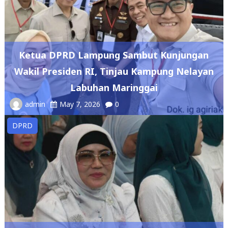
Ketua DPRD Lampung Sambut Kunjungan
Wakil Presiden RI, Tinjau Kampung Nelayan
Labuhan Maringgai
admin
May 7, 2026
0
DPRD
DPRD Lampung Dukung Penguatan Ekonomi