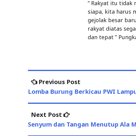
” Rakyat itu tidak
siapa, kita harus 
gejolak besar baru
rakyat diatas sega
dan tepat ” Pungk
Post
Previous
Previous Post
post:
navigation
Lomba Burung Berkicau PWI Lamp
Next
Next Post
post:
Senyum dan Tangan Menutup Ala M