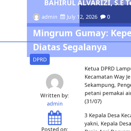
BAHIRUL ALVARIZI, S.E T
admin
July 12, 2026
0
Mingrum Gumay: Kepe
Diatas Segalanya
DPRD
Ketua DPRD Lampung
Kecamatan Way Jep
Sekampung, Penge
petani pemakai ai
Written by:
(31/07)
admin
3 Kepala Desa Ke
yakni, Kepala De
Posted on: