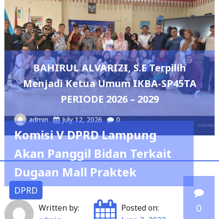
DPRD Lampun
ARIZI, S.E Terpilih
Mahasiswa, Per
ua Umum IKBA-SP45TA
Pemerintah
DE 2026 – 2029
Hard
 2026
0
admin
May 6, 202
Komisi V DPRD Lampung
Akan Panggil Bidan Terkait
Dugaan Mall Praktek
DPRD
0
Written by:
Posted on: