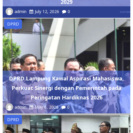
2029
admin
July 12, 2026
0
DPRD
DPRD Lampung Kawal Aspirasi Mahasiswa,
Perkuat Sinergi dengan Pemerintah pada
Peringatan Hardiknas 2026
admin
May 6, 2026
0
DPRD