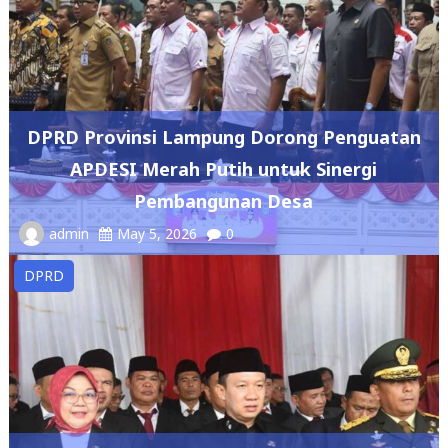
DPRD Provinsi Lampung Dorong Penguatan
APDESI Merah Putih untuk Sinergi
Pembangunan Desa
admin
May 5, 2026
0
DPRD