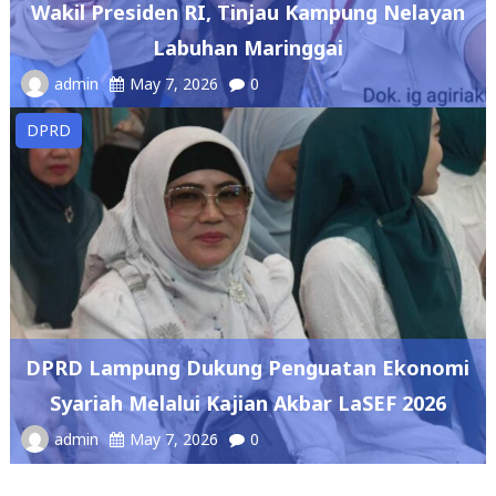
admin
May 7, 2026
0
DPRD
DPRD Lampung Dukung Penguatan Ekonomi
Syariah Melalui Kajian Akbar LaSEF 2026
admin
May 7, 2026
0
Copyright © 2026
Mediaindonesiabicara
. All rights