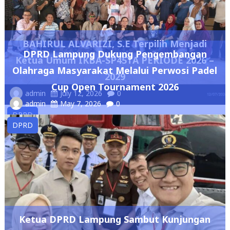
BAHIRUL ALVARIZI, S.E Terpilih Menjadi
DPRD Lampung Dukung Pengembangan
Ketua Umum IKBA-SP45TA PERIODE 2026 –
Olahraga Masyarakat Melalui Perwosi Padel
2029
Cup Open Tournament 2026
admin
July 12, 2026
0
admin
May 7, 2026
0
DPRD
DPRD
Ketua DPRD Lampung Sambut Kunjungan
Wakil Presiden RI, Tinjau Kampung Nelayan
Labuhan Maringgai