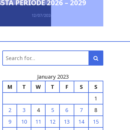
Peringatan Hardiknas 20
0
Search
for:
January 2023
M
T
W
T
F
S
S
1
2
3
4
5
6
7
8
9
10
11
12
13
14
15