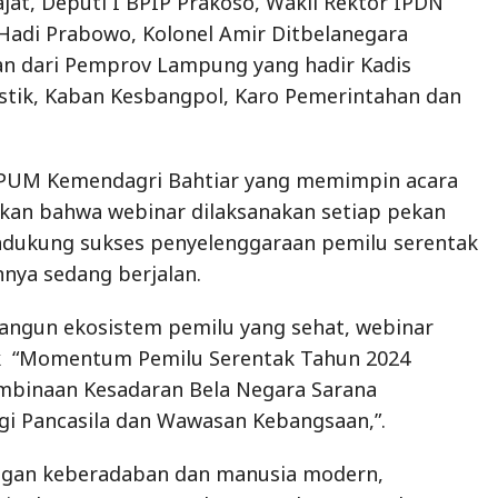
ajat, Deputi I BPIP Prakoso, Wakil Rektor IPDN
Hadi Prabowo, Kolonel Amir Ditbelanegara
n dari Pemprov Lampung yang hadir Kadis
stik, Kaban Kesbangpol, Karo Pemerintahan dan
an PUM Kemendagri Bahtiar yang memimpin acara
kan bahwa webinar dilaksanakan setiap pekan
dukung sukses penyelenggaraan pemilu serentak
nya sedang berjalan.
gun ekosistem pemilu yang sehat, webinar
k “Momentum Pemilu Serentak Tahun 2024
mbinaan Kesadaran Bela Negara Sarana
gi Pancasila dan Wawasan Kebangsaan,”.
gan keberadaban dan manusia modern,