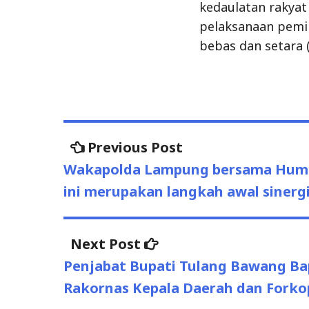
kedaulatan rakyat
pelaksanaan pemil
bebas dan setara (
Post
Previous
Previous Post
post:
navigation
Wakapolda Lampung bersama Humas
ini merupakan langkah awal sinerg
Next
Next Post
post:
Penjabat Bupati Tulang Bawang Ba
Rakornas Kepala Daerah dan Forko