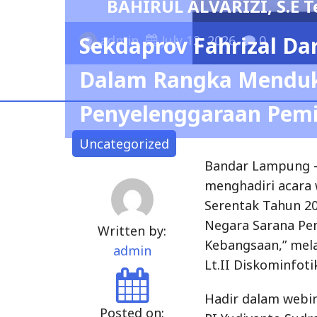
i Ketua Umum IKBA-SP45TA PERIODE 20
Sekdaprov Fahrizal Da
Dalam Rangka Menduk
Penyelenggaraan Pemi
Uncategorized
Bandar Lampung —
menghadiri acara
Serentak Tahun 2
Negara Sarana Pe
Written by:
Kebangsaan,” mela
admin
Lt.II Diskominfoti
Hadir dalam webin
Posted on: