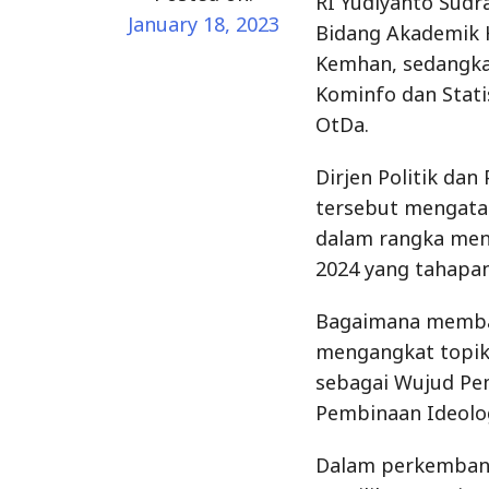
RI Yudiyanto Sudr
January 18, 2023
Bidang Akademik 
Kemhan, sedangka
Kominfo dan Stati
OtDa.
Dirjen Politik d
tersebut mengata
dalam rangka men
2024 yang tahapan
Bagaimana memban
mengangkat topi
sebagai Wujud Pe
Pembinaan Ideolo
Dalam perkemban