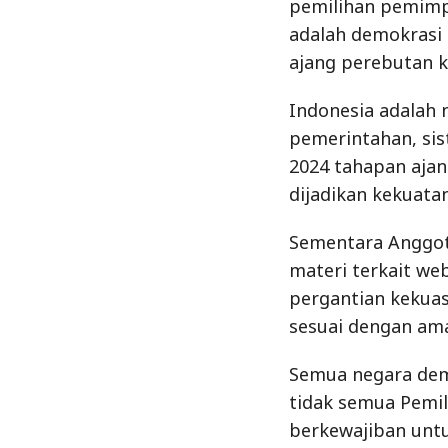
pemilihan pemimp
adalah demokrasi 
ajang perebutan 
Indonesia adalah 
pemerintahan, si
2024 tahapan ajan
dijadikan kekuat
Sementara Anggot
materi terkait w
pergantian kekuas
sesuai dengan ama
Semua negara dem
tidak semua Pemi
berkewajiban untu