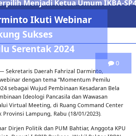
26 – 2029
rminto Ikuti Webinar
admin
May 6, 2026
ung Sukses
lu Serentak 2024
0
 Sekretaris Daerah Fahrizal Darminto,
 webinar dengan tema “Momentum Pemilu
024 sebagai Wujud Pembinaan Kesadaran Bela
mbinaan Ideologi Pancasila dan Wawasan
lui Virtual Meeting, di Ruang Command Center
k Provinsi Lampung, Rabu (18/01/2023).
ar Dirjen Politik dan PUM Bahtiar, Anggota KPU