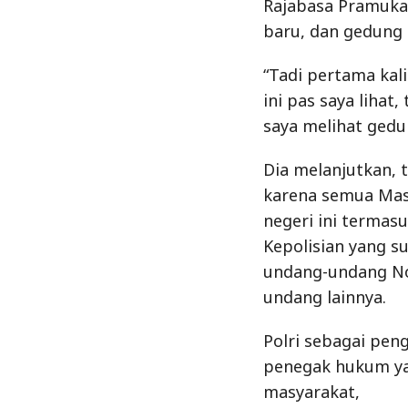
karena semua Masy
negeri ini termas
Kepolisian yang s
undang-undang No
undang lainnya.
Polri sebagai pen
penegak hukum ya
masyarakat,
Responsibilitas d
Pimpinan Polri m
imbuhnya.
Mudah-mudahan aca
bisa menyampaikan
disampaikan kepa