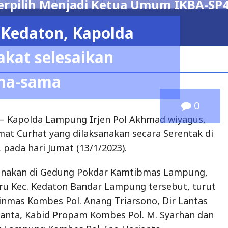
 PERIODE 2026 – 2029
0
Kapolda Lampung Irjen Pol Akhmad wiyagus,
umat Curhat yang dilaksanakan secara Serentak di
 pada hari Jumat (13/1/2023).
sanakan di Gedung Pokdar Kamtibmas Lampung,
aru Kec. Kedaton Bandar Lampung tersebut, turut
 Binmas Kombes Pol. Anang Triarsono, Dir Lantas
anta, Kabid Propam Kombes Pol. M. Syarhan dan
r Lampung Kombes Pol. Ino Harianto.
rhat serentak ini, melibatkan 21 Lurah Se
n, 21 Ketua Pokdar Kamtibmas dari 21 Kelurahan
ton, 21 Tokoh Agama setiap kelurahan se kec
 hadiri langsung oleh Ketua Pok Darkamtibmas
H.Firman Rusli, Ketua Dai Kamtibmas Provinsi
iman Bardan dan Para Bhabinkamtibmas serta