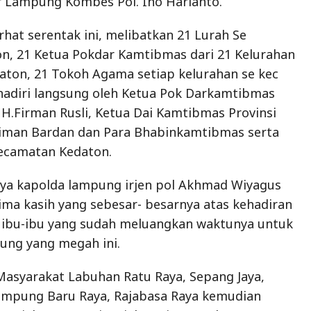
Kecamatan Kedaton.
a kapolda lampung irjen pol Akhmad Wiyagus
ma kasih yang sebesar- besarnya atas kehadiran
 ibu-ibu yang sudah meluangkan waktunya untuk
dung yang megah ini.
asyarakat Labuhan Ratu Raya, Sepang Jaya,
mpung Baru Raya, Rajabasa Raya kemudian
 Rajabasa nyuyai, Rajabasa jaya, gedung menang
 menang.
 saya sampai ke sini, saya kaget ini gedung apa,
, ternyata gedung Pokdar, ini baru pertama kali
ng Pok darkamtibmas semegah ini,” ujar Kapolda.
 terkait Masalah Hukum