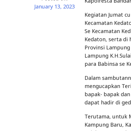
para Babinsa se 
Dalam sambutanny
mengucapkan Teri
bapak- bapak dan
dapat hadir di ge
Terutama, untuk M
Kampung Baru, Ka
Rajabasa Pramuka,
baru, dan gedung
“Tadi pertama kali
ini pas saya lihat
saya melihat gedu
Dia melanjutkan,