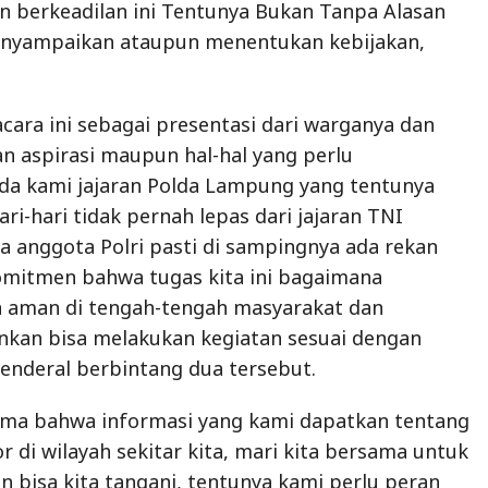
ri-hari tidak pernah lepas dari jajaran TNI
a anggota Polri pasti di sampingnya ada rekan
omitmen bahwa tugas kita ini bagaimana
 aman di tengah-tengah masyarakat dan
nkan bisa melakukan kegiatan sesuai dengan
Jenderal berbintang dua tersebut.
sama bahwa informasi yang kami dapatkan tentang
 di wilayah sekitar kita, mari kita bersama untuk
n bisa kita tangani, tentunya kami perlu peran
bekerja sama dengan kami dari Kepolisian.
ita selesaikan bersama dan untuk jalan Hukum itu
tif terakhir, tidak semua masalah harus kita
i jalur hukum,” ungkap Kapolda Lampung.
adikalisme, hal ini tentunya adalah tanggung