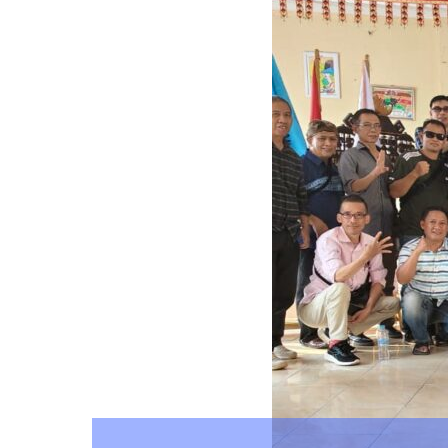
Hadiri Jumat curhat d
Lampung ajak masyara
masalah secara bers