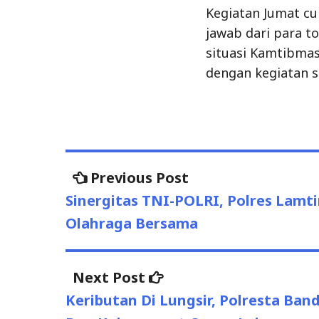
Post
Previous
Previous Post
post:
navigation
Sinergitas TNI-POLRI, Polres Lam
Olahraga Bersama
Next
Next Post
post:
Keributan Di Lungsir, Polresta B
Dan Kejar empat Orang Lainnya
Uncategorized