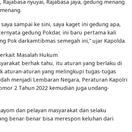
arakat berhak tahu, itu aturan yang berlaku di
uk aturan-aturan yang melingkupi tugas-tugas
udah menjadi Lembaran Negara, Peraturan Kapolri
mor 2 Tahun 2022 kemudian juga undang-
gayom dan pelayan masyarakat dan selaku
ng benar-benar bisa merespon keluhan dari
an berkeadilan ini Tentunya Bukan Tanpa Alasan
enyampaikan ataupun menentukan kebijakan,
ra ini sebagai presentasi dari warganya dan
 aspirasi maupun hal-hal yang perlu
da kami jajaran Polda Lampung yang tentunya