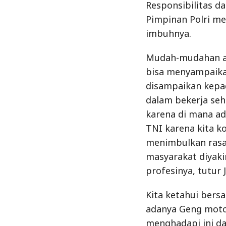
dalam bekerja seha
karena di mana ad
TNI karena kita k
menimbulkan rasa
masyarakat diyaki
profesinya, tutur 
Kita ketahui ber
adanya Geng motor
menghadapi ini da
dari masyarakat, 
“Setiap masalah k
merupakan alterna
selesaikan melalu
Terkait masalah R