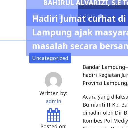
ilih Menjadi Ketua Umum IKBA-SP45TA
Uncategorized
Bandar Lampung— 
hadiri Kegiatan J
Provinsi Lampung,
Written by:
Acara yang dilak
admin
Bumianti II Kp. B
dihadiri oleh Dir
Kombes Pol Mediy
Posted on:
Kapolresta Banda
January 13, 2023
Kegiatan Jumat cu
Kecamatan Kedato
Se Kecamatan Keda
Kedaton, serta di
Provinsi Lampung 
Lampung K.H.Sula