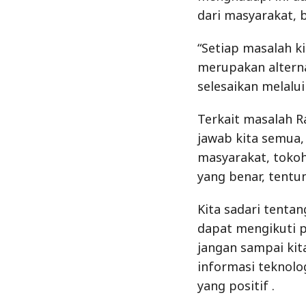
jawab kita semua
masyarakat, tok
yang benar, tentu
Kita sadari tentan
dapat mengikuti p
jangan sampai kit
informasi teknolog
yang positif .
Kegiatan Jumat cu
jawab dari para t
situasi Kamtibmas
dengan kegiatan s