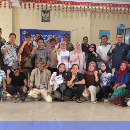
DPRD L
i Kedaton, Kapolda
admin
kat selesaikan
ama-sama