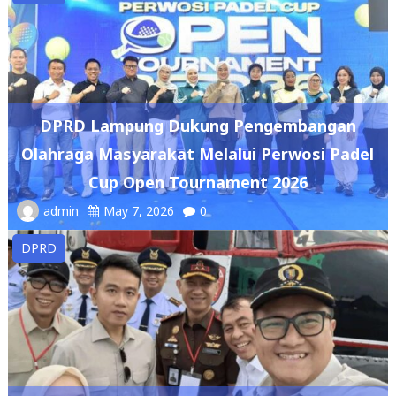
DPRD Lampung Dukung Pengembangan
Olahraga Masyarakat Melalui Perwosi Padel
Cup Open Tournament 2026
admin
May 7, 2026
0
DPRD
Ketua DPRD Lampung Sambut Kunjungan