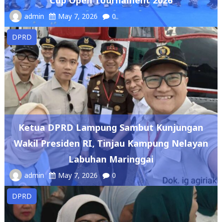
DPRD
Ketua DPRD Lampung Sambut Kunjungan
Wakil Presiden RI, Tinjau Kampung Nelayan
Labuhan Maringgai
admin
May 7, 2026
0
DPRD