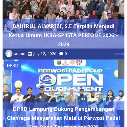
BAHIRUL ALVARIZI, S.E Terpilih Menjadi
Ketua Umum IKBA-SP45TA PERIODE 2026 –
2029
admin
July 12, 2026
0
DPRD
DPRD Lampung Dukung Pengembangan
Olahraga Masyarakat Melalui Perwosi Padel
Cup Open Tournament 2026
admin
May 7, 2026
0