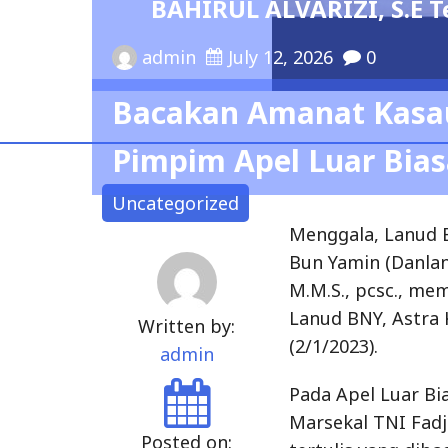
BAHIRUL ALVARIZI, S.E T
admin
July 12, 2026
0
Bacakan Amanat Kasa
Pimpim Apel Luar Bias
Uncategorized
Menggala, Lanud 
Bun Yamin (Danlan
M.M.S., pcsc., me
Lanud BNY, Astra 
Written by:
(2/1/2023).
admin
Pada Apel Luar Bi
Marsekal TNI Fadja
Posted on: