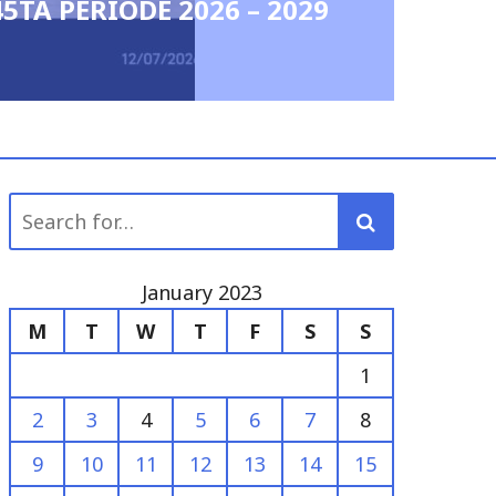
45TA PERIODE 2026 – 2029
Search
for:
January 2023
M
T
W
T
F
S
S
1
2
3
4
5
6
7
8
9
10
11
12
13
14
15