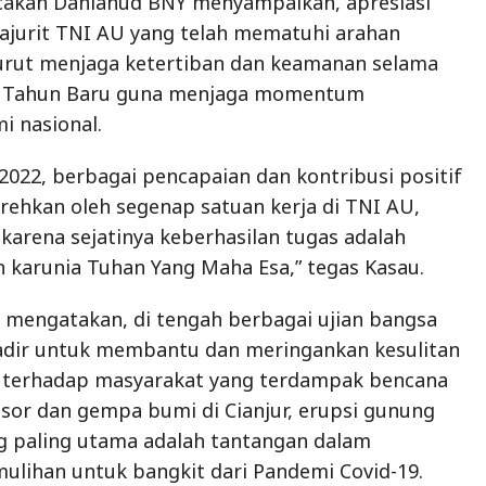
acakan Danlanud BNY menyampaikan, apresiasi
ajurit TNI AU yang telah mematuhi arahan
urut menjaga ketertiban dan keamanan selama
n Tahun Baru guna menjaga momentum
i nasional.
2022, berbagai pencapaian dan kontribusi positif
orehkan oleh segenap satuan kerja di TNI AU,
 karena sejatinya keberhasilan tugas adalah
 karunia Tuhan Yang Maha Esa,” tegas Kasau.
u mengatakan, di tengah berbagai ujian bangsa
ir untuk membantu dan meringankan kesulitan
a terhadap masyarakat yang terdampak bencana
gsor dan gempa bumi di Cianjur, erupsi gunung
g paling utama adalah tantangan dalam
lihan untuk bangkit dari Pandemi Covid-19.