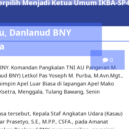
erpilih Menjadi Ketua Umum IKBA-SP
u, Danlanud BNY
a
0
BNY. Komandan Pangkalan TNI AU Pangeran M.
ud BNY) Letkol Pas Yoseph M. Purba, M.Avn.Mgt.,
mimpin Apel Luar Biasa di lapangan Apel Mako
Ksetra, Menggala, Tulang Bawang, Senin
asa tersebut, Kepala Staf Angkatan Udara (Kasau)
r Prasetyo, S.E., M.P.P., CSFA., pada Amanat