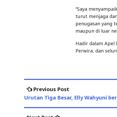
“Saya menyampaika
turut menjaga da
penugasan yang t
maupun di luar neg
Hadir dalam Apel 
Perwira, dan selu
Post
Previous
Previous Post
post:
navigation
Urutan Tiga Besar, Elly Wahyuni be
Next