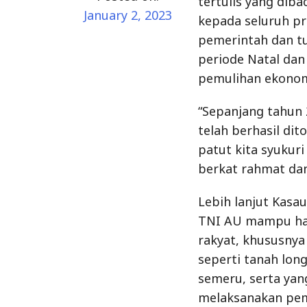
tertulis yang dib
January 2, 2023
kepada seluruh pr
pemerintah dan t
periode Natal da
pemulihan ekonom
“Sepanjang tahun 
telah berhasil dit
patut kita syukuri
berkat rahmat dan
Lebih lanjut Kasa
TNI AU mampu had
rakyat, khususny
seperti tanah lon
semeru, serta yan
melaksanakan pemu