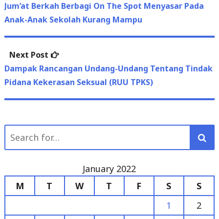
Next
Next Post
post:
Dampak Rancangan Undang-Undang Tentang Tindak
Pidana Kekerasan Seksual (RUU TPKS)
Search
for:
January 2022
M
T
W
T
F
S
S
1
2
3
4
5
6
7
8
9
10
11
12
13
14
15
16