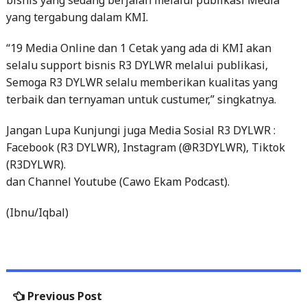
“19 Media Online dan 1 Cetak yang ada di KMI akan
selalu support bisnis R3 DYLWR melalui publikasi,
Semoga R3 DYLWR selalu memberikan kualitas yang
terbaik dan ternyaman untuk custumer,” singkatnya.
Jangan Lupa Kunjungi juga Media Sosial R3 DYLWR :
Facebook (R3 DYLWR), Instagram (@R3DYLWR), Tiktok
(R3DYLWR).
dan Channel Youtube (Cawo Ekam Podcast).
(Ibnu/Iqbal)
Post
Previous
Previous Post
navigation
post:
Jum’at Berkah Berbagi On The Spot Menyasar Pada
Anak-Anak Sekolah Kurang Mampu