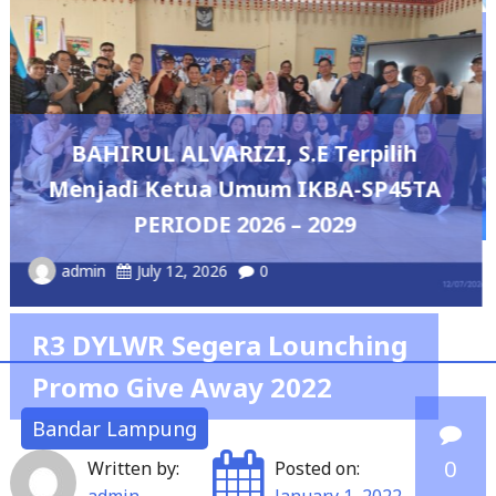
DPRD Lampung Dukung
Pengembangan Olahraga Masy
Melalui Perwosi Padel Cup 
pilih
Tournament 2026
-SP45TA
admin
May 7, 2026
0
R3 DYLWR Segera Lounching
Promo Give Away 2022
Bandar Lampung
0
Written by:
Posted on:
admin
January 1, 2022
Bandar Lampung – R3 DYLWR didampingi Konsorsium