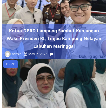
Ketua DPRD Lampung Sambut Kunjungan
Wakil Presiden RI, Tinjau Kampung Nelayan
Labuhan Maringgai
admin
May 7, 2026
0
DPRD
DPRD Lampung Dukung Penguatan Ekonomi