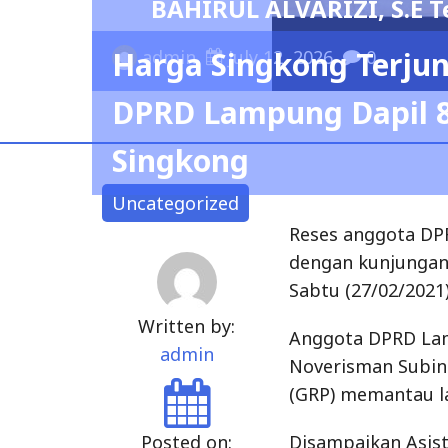
pilih Menjadi Ketua Umum IKBA-SP45
Harga Singkong Terju
DPRD Lampung Dapil 8
Singkong
Uncategorized
Reses anggota DP
dengan kunjungan
Sabtu (27/02/2021
Written by:
Anggota DPRD Lam
admin
Noverisman Subing
(GRP) memantau l
Posted on:
Disampaikan Asis