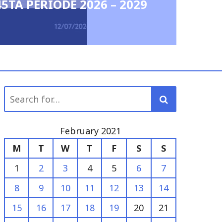
Peringatan 
May 6, 2026
0
Search
for:
February 2021
M
T
W
T
F
S
S
1
2
3
4
5
6
7
8
9
10
11
12
13
14
15
16
17
18
19
20
21