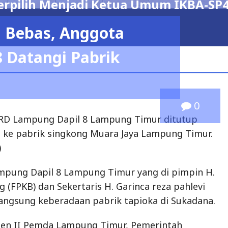
TA PERIODE 2026 – 2029
n Bebas, Anggota
admin
 Datangi Pabrik
0
RD Lampung Dapil 8 Lampung Timur ditutup
 ke pabrik singkong Muara Jaya Lampung Timur.
)
pung Dapil 8 Lampung Timur yang di pimpin H.
 (FPKB) dan Sekertaris H. Garinca reza pahlevi
angsung keberadaan pabrik tapioka di Sukadana.
ten II Pemda Lampung Timur, Pemerintah