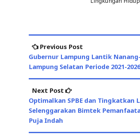
Lingkungan Hidup
Post
Previous
Previous Post
post:
navigation
Gubernur Lampung Lantik Nanang-P
Lampung Selatan Periode 2021-202
Next
Next Post
post:
Optimalkan SPBE dan Tingkatkan L
Selenggarakan Bimtek Pemanfaatan
Puja Indah