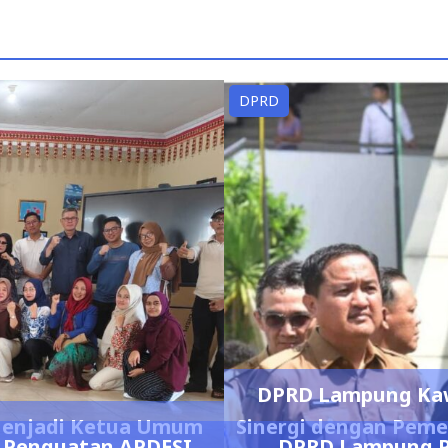
DPRD
DPRD Lampung Kawa
 Menjadi Ketua Umum
Sinergi dengan Peme
 Penguatan APDESI
DPRD Lampung P