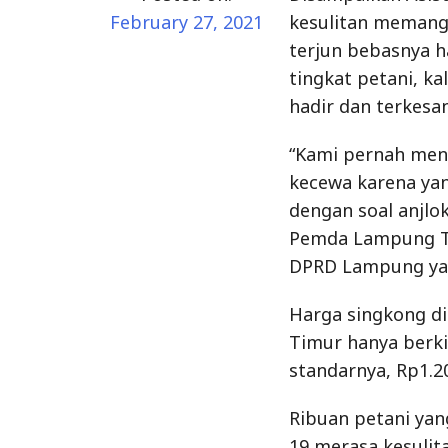
February 27, 2021
kesulitan memang
terjun bebasnya h
tingkat petani, k
hadir dan terkes
“Kami pernah mend
kecewa karena yan
dengan soal anjlo
Pemda Lampung Ti
DPRD Lampung yan
Harga singkong di
Timur hanya berki
standarnya, Rp1.20
Ribuan petani yan
19 merasa kesuli