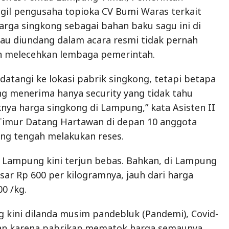
gil pengusaha topioka CV Bumi Waras terkait
arga singkong sebagai bahan baku sagu ini di
alau diundang dalam acara resmi tidak pernah
an melecehkan lembaga pemerintah.
atangi ke lokasi pabrik singkong, tetapi betapa
g menerima hanya security yang tidak tahu
knya harga singkong di Lampung,” kata Asisten II
mur Datang Hartawan di depan 10 anggota
g tengah melakukan reses.
 Lampung kini terjun bebas. Bahkan, di Lampung
sar Rp 600 per kilogramnya, jauh dari harga
0 /kg.
g kini dilanda musim pandebluk (Pandemi), Covid-
tan karena pabrikan mematok harga semaunya.