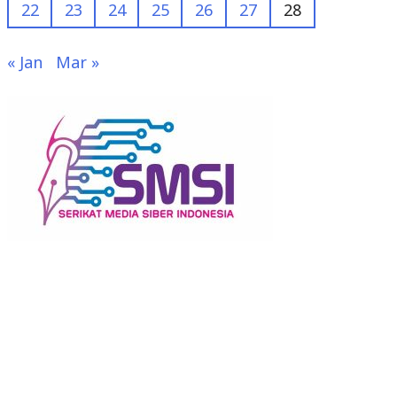
22
23
24
25
26
27
28
« Jan
Mar »