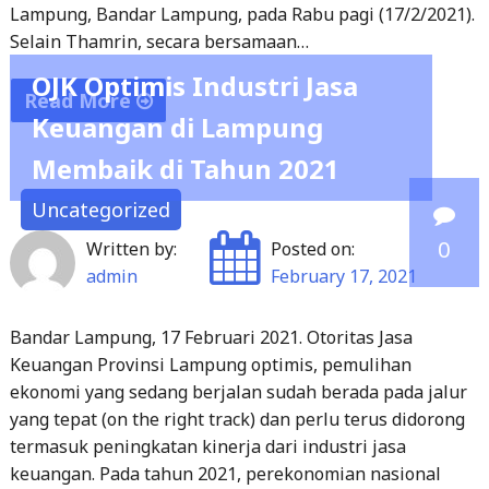
Lampung, Bandar Lampung, pada Rabu pagi (17/2/2021).
Selain Thamrin, secara bersamaan…
OJK Optimis Industri Jasa
Read More
Keuangan di Lampung
"Terima
Membaik di Tahun 2021
SK
Gubernur,
Uncategorized
Sekda
0
Written by:
Posted on:
Thamrin
admin
February 17, 2021
Jabat
Plh
Bandar Lampung, 17 Februari 2021. Otoritas Jasa
Bupati
Keuangan Provinsi Lampung optimis, pemulihan
Lampung
ekonomi yang sedang berjalan sudah berada pada jalur
Selatan"
yang tepat (on the right track) dan perlu terus didorong
termasuk peningkatan kinerja dari industri jasa
keuangan. Pada tahun 2021, perekonomian nasional