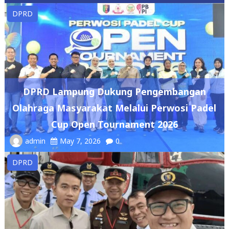
DPRD
DPRD Lampung Dukung Pengembangan
Olahraga Masyarakat Melalui Perwosi Padel
Cup Open Tournament 2026
admin
May 7, 2026
0
DPRD