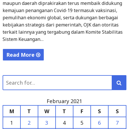
maupun daerah diprakirakan terus membaik didukung
kemajuan penanganan Covid-19 termasuk vaksinasi,
pemulihan ekonomi global, serta dukungan berbagai
kebijakan strategis dari pemerintah, OJK dan otoritas
terkait lainnya yang tergabung dalam Komite Stabilitas
Sistem Keuangan…
Read More
"OJK
Optimis
Search
Industri
for:
Jasa
Keuangan
February 2021
di
M
T
W
T
F
S
S
Lampung
Membaik
1
2
3
4
5
6
7