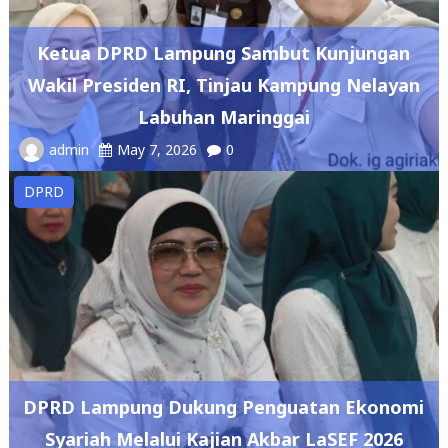
Ketua DPRD Lampung Sambut Kunjungan
Wakil Presiden RI, Tinjau Kampung Nelayan
Labuhan Maringgai
admin
May 7, 2026
0
DPRD
DPRD Lampung Dukung Penguatan Ekonomi
Syariah Melalui Kajian Akbar LaSEF 2026