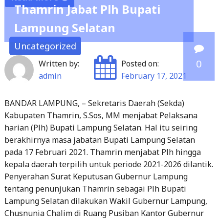
Thamrin Jabat Plh Bupati
"Wakil
Lampung Selatan
Gubernur
Chusnunia
Uncategorized
Serahkan
0
Written by:
Posted on:
Surat
admin
February 17, 2021
Pelaksana
Harian
BANDAR LAMPUNG, – Sekretaris Daerah (Sekda)
(Plh)
Kabupaten Thamrin, S.Sos, MM menjabat Pelaksana
Kepada
harian (Plh) Bupati Lampung Selatan. Hal itu seiring
8
berakhirnya masa jabatan Bupati Lampung Selatan
Sekda
pada 17 Februari 2021. Thamrin menjabat Plh hingga
Kabupaten/Kota"
kepala daerah terpilih untuk periode 2021-2026 dilantik.
Penyerahan Surat Keputusan Gubernur Lampung
tentang penunjukan Thamrin sebagai Plh Bupati
Lampung Selatan dilakukan Wakil Gubernur Lampung,
Chusnunia Chalim di Ruang Pusiban Kantor Gubernur