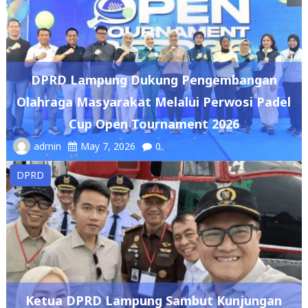
DPRD Lampung Dukung Pengembangan
Olahraga Masyarakat Melalui Perwosi Padel
Cup Open Tournament 2026
admin
May 7, 2026
0
DPRD
Ketua DPRD Lampung Sambut Kunjungan
Wakil Presiden RI, Tinjau Kampung Nelayan