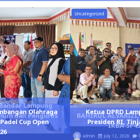
Uncategorized
5 Bandar Lampung
mbangan Olahraga
Ketua DPRD Lam
Umum dan Pengurus
BAHIRUL ALVARIZI, 
 Padel Cup Open
Presiden RI, Ti
IKBA-SP45
26
admin
July 12, 2026