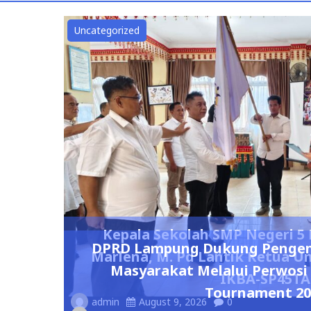
Uncategorized
Kepala Sekolah SMP Negeri 
DPRD Lampung Dukung Penge
Marlena, M. Pd Lantik Ketua 
Masyarakat Melalui Perwosi
IKBA-SP45TA
Tournament 20
admin
August 9, 2026
0