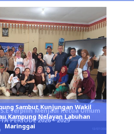
pung Sambut Kunjungan Wakil
S.E Terpilih Menjadi Ketua Umum
njau Kampung Nelayan Labuhan
TA PERIODE 2026 – 2029
Maringgai
0