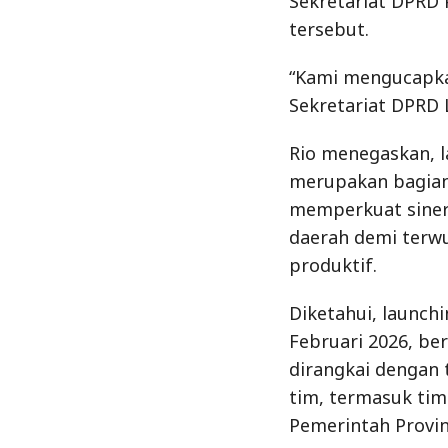
Sekretariat DPRD
tersebut.
“Kami mengucapkan
Sekretariat DPRD 
Rio menegaskan, l
merupakan bagian 
memperkuat sinerg
daerah demi terw
produktif.
Diketahui, launch
Februari 2026, be
dirangkai dengan
tim, termasuk ti
Pemerintah Provi