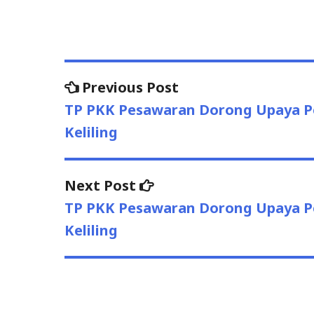
Post
Previous
Previous Post
post:
navigation
TP PKK Pesawaran Dorong Upaya P
Keliling
Next
Next Post
post:
TP PKK Pesawaran Dorong Upaya P
Keliling