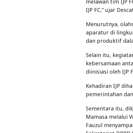
melawan tim IJP F
IJP FC,” ujar Desc
Menurutnya, olahr
aparatur di lingk
dan produktif da
Selain itu, kegia
kebersamaan antar
diinisiasi oleh IJP 
Kehadiran IJP dih
pemerintahan dan 
Sementara itu, dik
Mamasa melalui W
Fauzul menyampaik