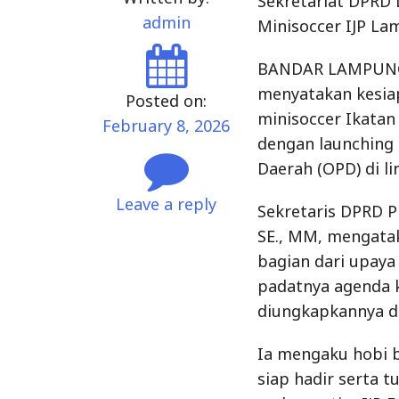
Sekretariat DPRD
admin
Minisoccer IJP L
BANDAR LAMPUNG 
menyatakan kesia
Posted on:
minisoccer Ikatan
February 8, 2026
dengan launching 
Daerah (OPD) di l
Leave a reply
Sekretaris DPRD P
SE., MM, mengatak
bagian dari upaya
padatnya agenda k
diungkapkannya di
Ia mengaku hobi 
siap hadir serta 