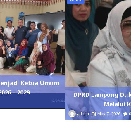
 Menjadi Ketua Umum
026 – 2029
DPRD Lampung Duk
Melalui K
admin
May 7, 2026