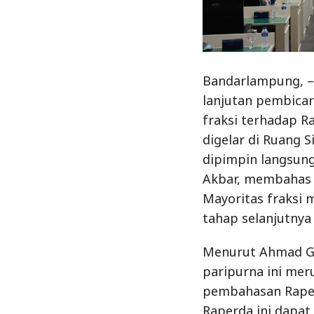
Bandarlampung, –
lanjutan pembicar
fraksi terhadap 
digelar di Ruang S
dipimpin langsun
Akbar, membahas 
Mayoritas fraksi 
tahap selanjutnya
Menurut Ahmad Gi
paripurna ini mer
pembahasan Raper
Raperda ini dapa