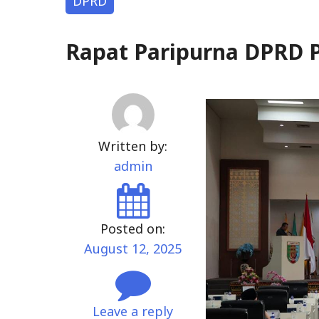
DPRD
029
Rapat Paripurna DPRD 
Written by:
admin
Posted on:
August 12, 2025
Leave a reply