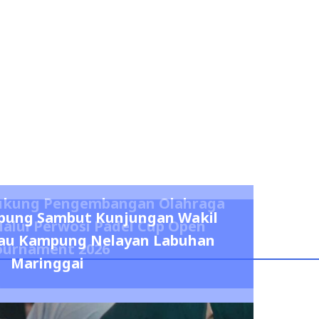
kung Pengembangan Olahraga
pung Sambut Kunjungan Wakil
alui Perwosi Padel Cup Open
njau Kampung Nelayan Labuhan
ournament 2026
Maringgai
0
0