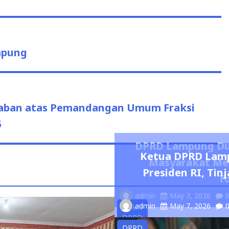
mpung
aban atas Pemandangan Umum Fraksi
5
DPRD Lampung Du
Ketua DPRD Lam
Masyarakat Mel
Presiden RI, Ti
T
admin
May 7, 2026
admin
May 7, 2026
DPRD
DPRD
DPRD