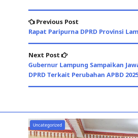
Post
Previous
Previous Post
post:
navigation
Rapat Paripurna DPRD Provinsi La
Next
Next Post
post:
Gubernur Lampung Sampaikan Jaw
DPRD Terkait Perubahan APBD 202
Uncategorized