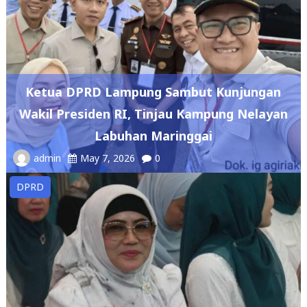
Ketua DPRD Lampung Sambut Kunjungan
Wakil Presiden RI, Tinjau Kampung Nelayan
Labuhan Maringgai
admin
May 7, 2026
0
DPRD