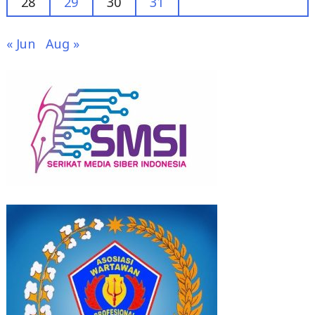
28
29
30
31
« Jun
Aug »