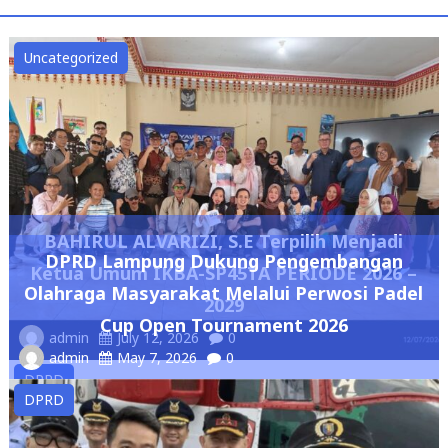
Uncategorized
BAHIRUL ALVARIZI, S.E Terpilih Menjadi
DPRD Lampung Dukung Pengembangan
Ketua Umum IKBA-SP45TA PERIODE 2026 –
Olahraga Masyarakat Melalui Perwosi Padel
2029
Cup Open Tournament 2026
admin
July 12, 2026
0
admin
May 7, 2026
0
DPRD
DPRD