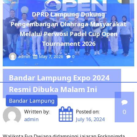
DPRD Lampung Dukung
Pengembangan Olahraga Masyarakat
Melalui Perwosi Padel Cup Open
Tournament 2026
admin
May 7, 2026
0
Bandar Lampung Expo 2024
Resmi Dibuka Malam Ini
Bandar Lampung
0
Written by:
Posted on:
admin
July 16, 2024
Walikota Eva Dwiana didampingi jajaran Forkopimda