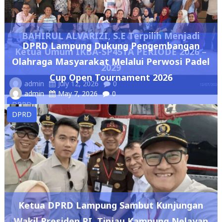
BAHIRUL ALVARIZI, S.E Terpilih Menjadi
DPRD Lampung Dukung Pengembangan
Ketua Umum IKBA-SP45TA PERIODE 2026 –
Olahraga Masyarakat Melalui Perwosi Padel
2029
Cup Open Tournament 2026
admin
July 12, 2026
0
admin
May 7, 2026
0
DPRD
DPRD
Ketua DPRD Lampung Sambut Kunjungan
Wakil Presiden RI, Tinjau Kampung Nelayan