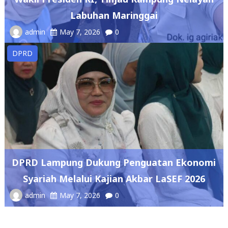
Labuhan Maringgai
admin
May 7, 2026
0
DPRD
DPRD Lampung Dukung Penguatan Ekonomi
Syariah Melalui Kajian Akbar LaSEF 2026
admin
May 7, 2026
0