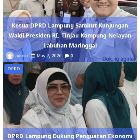
Ketua DPRD Lampung Sambut Kunjungan
Wakil Presiden RI, Tinjau Kampung Nelayan
Labuhan Maringgai
admin
May 7, 2026
0
DPRD
DPRD Lampung Dukung Penguatan Ekonomi
Syariah Melalui Kajian Akbar LaSEF 2026
admin
May 7, 2026
0