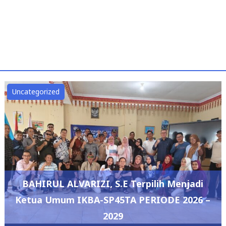
Uncategorized
BAHIRUL ALVARIZI, S.E Terpilih Menjadi
Ketua Umum IKBA-SP45TA PERIODE 2026 –
2029
admin
July 12, 2026
0
DPRD