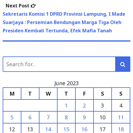
Suarjaya : Persemian Bendungan Marga Tiga Oleh
Presiden Kembali Tertunda, Efek Mafia Tanah
Search
for:
June 2023
M
T
W
T
F
S
S
1
2
3
4
5
6
7
8
9
10
11
12
13
14
15
16
17
18
19
20
21
22
23
24
25