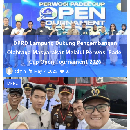
DPRD Lampung Dukung Pengembangan
Olahraga Masyarakat Melalui Perwosi Padel
Cup Open Tournament 2026
admin
May 7, 2026
0
DPRD
Ketua DPRD Lampung Sambut Kunjungan
Wakil Presiden RI, Tinjau Kampung Nelayan