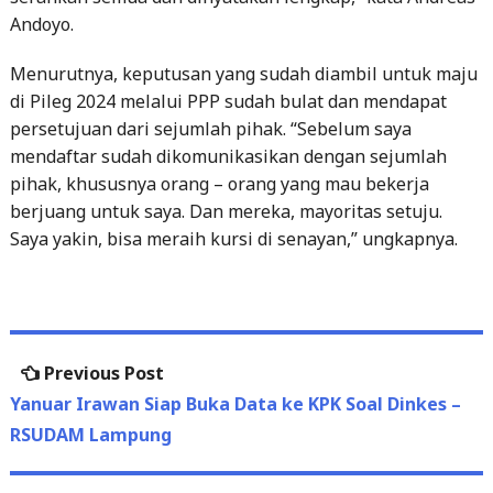
Menurutnya, keputusan yang sudah diambil untuk maju
di Pileg 2024 melalui PPP sudah bulat dan mendapat
persetujuan dari sejumlah pihak. “Sebelum saya
mendaftar sudah dikomunikasikan dengan sejumlah
pihak, khususnya orang – orang yang mau bekerja
berjuang untuk saya. Dan mereka, mayoritas setuju.
Saya yakin, bisa meraih kursi di senayan,” ungkapnya.
Post
Previous
Previous Post
navigation
post:
Yanuar Irawan Siap Buka Data ke KPK Soal Dinkes –
RSUDAM Lampung
Next
Next Post
post:
Sekretaris Komisi 1 DPRD Provinsi Lampung, I Made