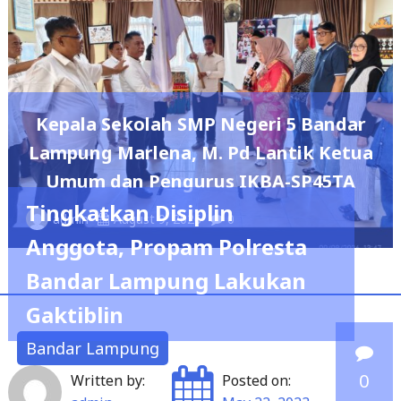
Kepala Sekolah SMP Negeri 5 Bandar
ampung Marlena, M. Pd Lantik Ketua
M
Umum dan Pengurus IKBA-SP45TA
Tingkatkan Disiplin
admin
August 9, 2026
0
Anggota, Propam Polresta
Bandar Lampung Lakukan
Gaktiblin
Bandar Lampung
0
Written by:
Posted on: