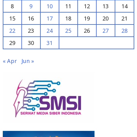
8
9
10
11
12
13
14
15
16
17
18
19
20
21
22
23
24
25
26
27
28
29
30
31
« Apr
Jun »