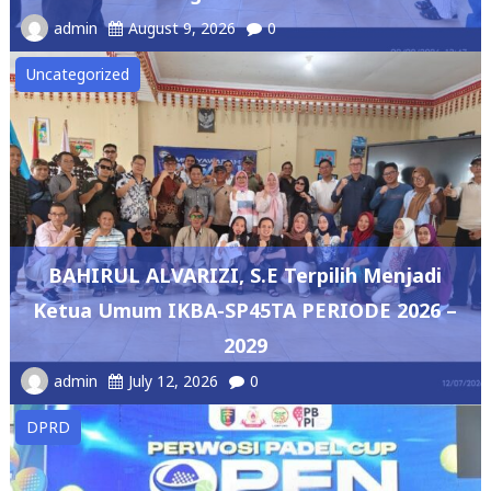
admin
August 9, 2026
0
Uncategorized
BAHIRUL ALVARIZI, S.E Terpilih Menjadi
Ketua Umum IKBA-SP45TA PERIODE 2026 –
2029
admin
July 12, 2026
0
DPRD