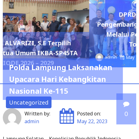
DPRD Lampung Dukung
Pengembangan Olahraga Masyaraka
Melalui Perwosi Padel Cup Open
Tournament 2026
A
admin
May 7, 2026
0
Polda Lampung Laksanakan
Upacara Hari Kebangkitan
Nasional Ke-115
Uncategorized
0
Written by:
Posted on:
admin
May 22, 2023
Lampung Selatan – Kepolisian Republik Indonesia