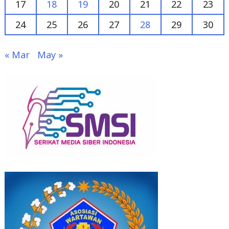
« Mar
May »