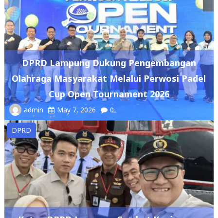
DPRD Lampung Dukung Pengembangan
Olahraga Masyarakat Melalui Perwosi Padel
Cup Open Tournament 2026
admin
May 7, 2026
0
DPRD
Ketua DPRD Lampung Sambut Kunjungan
Wakil Presiden RI, Tinjau Kampung Nelayan