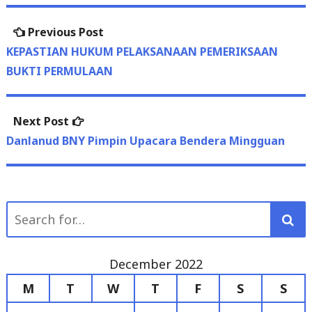
navigation
post:
KEPASTIAN HUKUM PELAKSANAAN PEMERIKSAAN
BUKTI PERMULAAN
Next
Next Post
post:
Danlanud BNY Pimpin Upacara Bendera Mingguan
Search
for:
December 2022
M
T
W
T
F
S
S
1
2
3
4
5
6
7
8
9
10
11