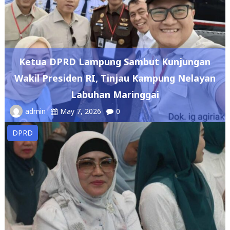
Ketua DPRD Lampung Sambut Kunjungan
Wakil Presiden RI, Tinjau Kampung Nelayan
Labuhan Maringgai
admin
May 7, 2026
0
DPRD
DPRD Lampung Dukung Penguatan Ekonomi
Syariah Melalui Kajian Akbar LaSEF 2026