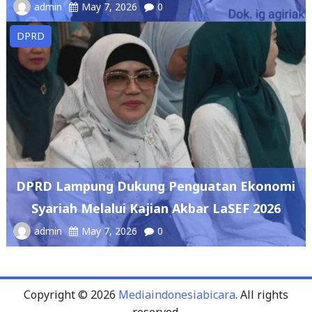
DPRD Lampung Dukung Penguatan Ekonomi
Syariah Melalui Kajian Akbar LaSEF 2026
admin
May 7, 2026
0
Copyright © 2026
Mediaindonesiabicara
. All rights
reserved.