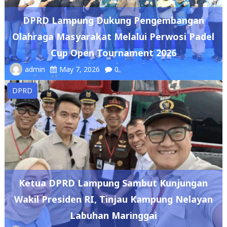
Olahraga Masyarakat Melalui Perwosi Padel
Cup Open Tournament 2026
admin
May 7, 2026
0
DPRD
Ketua DPRD Lampung Sambut Kunjungan
Wakil Presiden RI, Tinjau Kampung Nelayan
Labuhan Maringgai
admin
May 7, 2026
0
DPRD