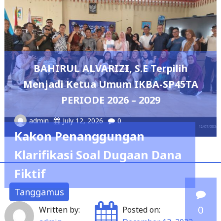
DPRD Lampung Duku
Pengembangan Olahraga Ma
Melalui Perwosi Padel Cu
erpilih
Tournament 2026
A-SP45TA
admin
May 7, 2026
0
29
Kakon Penanggungan
Klarifikasi Soal Dugaan Dana
Fiktif
Tanggamus
0
Written by:
Posted on:
admin
December 13, 2022
Tanggamus, – Sabil Kepala Pekon/desa (Kakon)