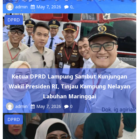
DPRD
Ketua DPRD Lampung Sambut Kunjungan
Wakil Presiden RI, Tinjau Kampung Nelayan
Labuhan Maringgai
admin
May 7, 2026
0
DPRD