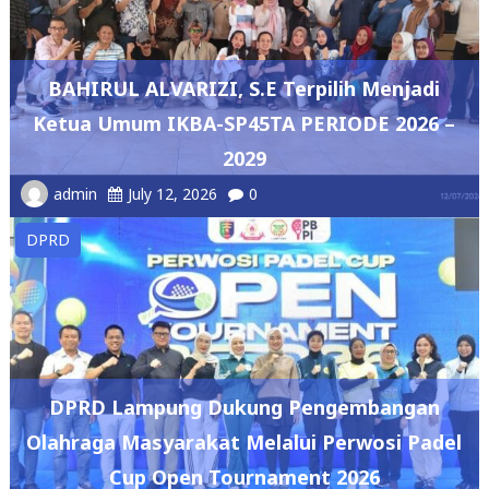
BAHIRUL ALVARIZI, S.E Terpilih Menjadi
Ketua Umum IKBA-SP45TA PERIODE 2026 –
2029
admin
July 12, 2026
0
DPRD
DPRD Lampung Dukung Pengembangan
Olahraga Masyarakat Melalui Perwosi Padel
Cup Open Tournament 2026
admin
May 7, 2026
0