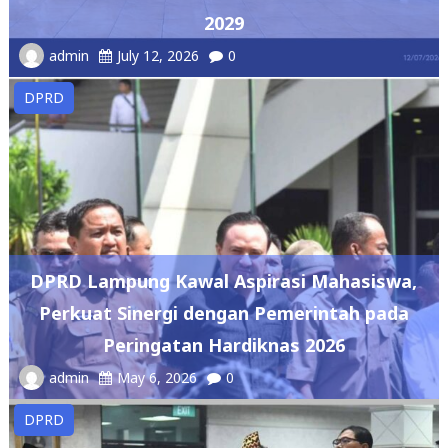
2029
admin
July 12, 2026
0
DPRD
DPRD Lampung Kawal Aspirasi Mahasiswa,
Perkuat Sinergi dengan Pemerintah pada
Peringatan Hardiknas 2026
admin
May 6, 2026
0
DPRD