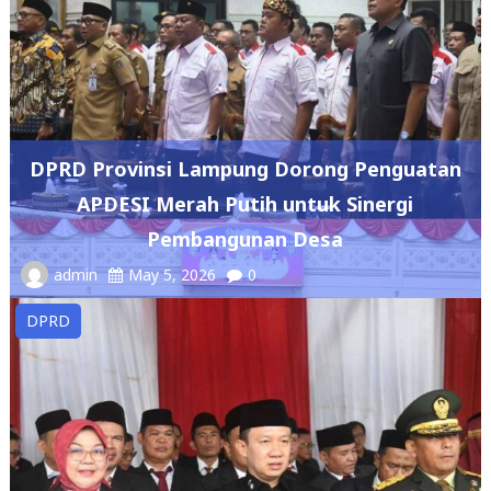
DPRD Provinsi Lampung Dorong Penguatan
APDESI Merah Putih untuk Sinergi
Pembangunan Desa
admin
May 5, 2026
0
DPRD