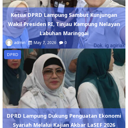
Ketua DPRD Lampung Sambut Kunjungan
Wakil Presiden RI, Tinjau Kampung Nelayan
Labuhan Maringgai
admin
May 7, 2026
0
DPRD
DPRD Lampung Dukung Penguatan Ekonomi
Syariah Melalui Kajian Akbar LaSEF 2026