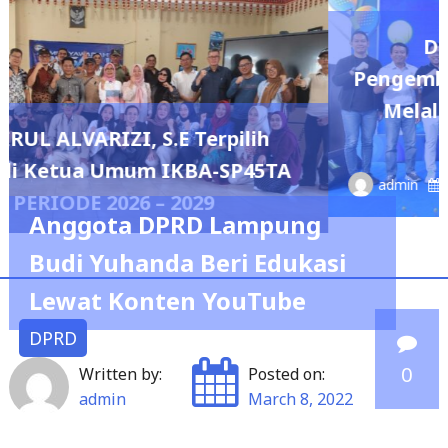
DPRD Lampung Dukung
Pengembangan Olahraga Masyar
Melalui Perwosi Padel Cup Ope
lih
Tournament 2026
45TA
admin
May 7, 2026
0
Anggota DPRD Lampung
Budi Yuhanda Beri Edukasi
Lewat Konten YouTube
DPRD
0
Written by:
Posted on:
admin
March 8, 2022
Bandar Lampung – Anggota DPRD Provinsi Lampung