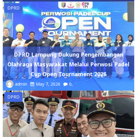
DPRD
DPRD Lampung Dukung Pengembangan
Olahraga Masyarakat Melalui Perwosi Padel
Cup Open Tournament 2026
admin
May 7, 2026
0
DPRD